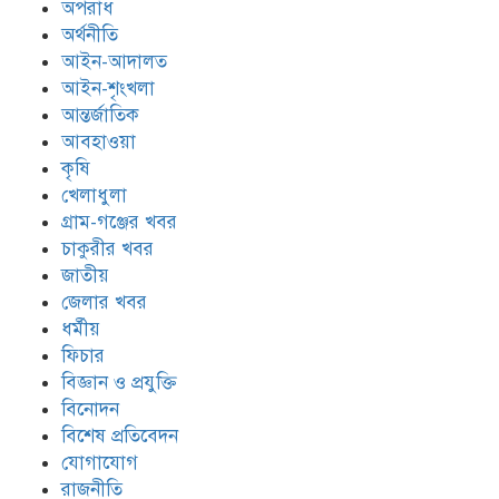
অপরাধ
অর্থনীতি
আইন-আদালত
আইন-শৃংখলা
আন্তর্জাতিক
আবহাওয়া
কৃষি
খেলাধুলা
গ্রাম-গঞ্জের খবর
চাকুরীর খবর
জাতীয়
জেলার খবর
ধর্মীয়
ফিচার
বিজ্ঞান ও প্রযুক্তি
বিনোদন
বিশেষ প্রতিবেদন
যোগাযোগ
রাজনীতি