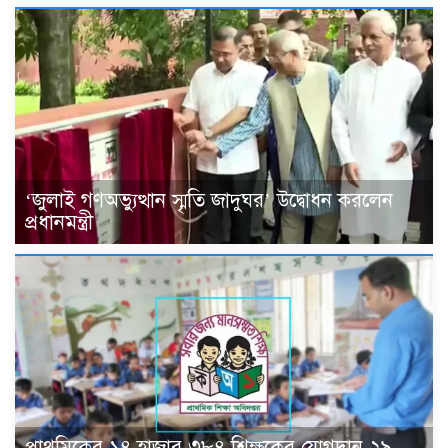
‘জুলাই গণঅভ্যুত্থান স্মৃতি জাদুঘর’ উদ্বোধন করলেন
প্রধানমন্ত্রী
প্রাথমিকের ১৪ হাজার ৩৮৪ শিক্ষকের যোগদান ২৯