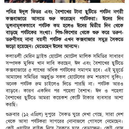
পবিত্র ঈদুল ফিতর এবং বৈশাখের টানা ছুটিতে পর্যটন নগরী
কক্সবাজারে আসতে শুরু করেছেন পর্যটকরা। ঈদের দিন
তুলনামূলকভাবে পর্যটক কম হলেও ঈদের দ্বিতীয় দিন থেকে
বাড়ছে পর্যটকের সংখ্যা। শিশু-কিশোর থেকে শুরু করে তরুণ-
তরুণীসহ নানা বয়সী পর্যটক এখন কক্সবাজার সমুদ্র সৈকতে
জড়ো হয়েছেন। মেতেছেন ঈদের আনন্দে।
কলাতলী মেরিন ড্রাইভ হোটেল মোটেল মালিক সমিতির সাধারণ
সম্পাদক মুকিম খান দাবি করছেন, ঈদ এবং বৈশাখের ছুটিতে
কক্সবাজারে ৫ লাখের অধিক পর্যটকের সমাগম হবে। এই মুহূর্তে
আমাদের সমিতির অন্তর্ভুক্ত সকল হোটেলের রুম শতভাগ বুকিং।
অনেক পর্যটক রুম চাইলেও দিতে পারছি না। পর্যটক আরও
বাড়বে। কারণ একদিন পর পহেলা বৈশাখ। ঈদ ও পহেলা
বৈশাখের ছুটিতে আমরা কয়েকশ কোটি টাকার ব্যবসার আশা
করছি।
শুক্রবার (১২ এপ্রিল) দুপুরে সৈকত ঘুরে দেখা গেছে, সারা দেশ
থেকে আসা পর্যটকরা সাগরের নোনাজলে গোসলে নেমেছেন।
কেউ ওয়াটার বাইক নিয়ে সৈকতে ঘুরে বেড়াচ্ছেন। কেউ রোদ