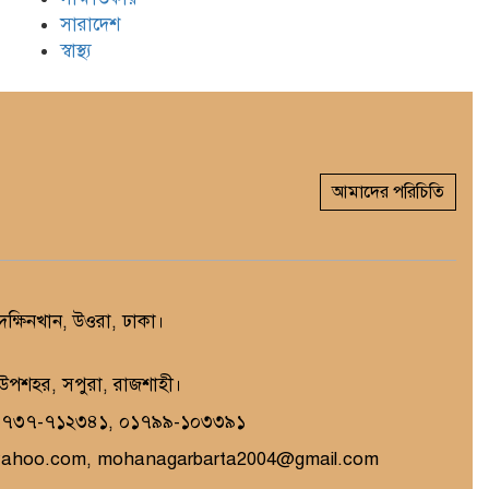
সারাদেশ
স্বাস্থ্য
আমাদের পরিচিতি
্ষিনখান, উওরা, ঢাকা।
, উপশহর, সপুরা, রাজশাহী।
১৭৩৭-৭১২৩৪১, ০১৭৯৯-১০৩৩৯১
yahoo.com, mohanagarbarta2004@gmail.com