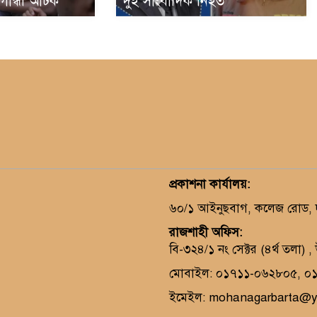
া গান্ধী আটক
দুই সাংবাদিক নিহত
প্রকাশনা কার্যালয়
:
৬০/১ আইনুছবাগ, কলেজ রোড, দক
রাজশাহী অফিস:
বি-৩২৪/১ নং সেক্টর (৪র্থ তলা) 
মোবাইল: ০১৭১১-০৬২৮০৫, ০
ইমেইল: mohanagarbarta@