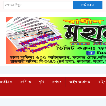
সার্চ করুন
্তর্জাতিক
অর্থনীতি
কৃষি
অপরাধ
আইন-আদালত
আইন-