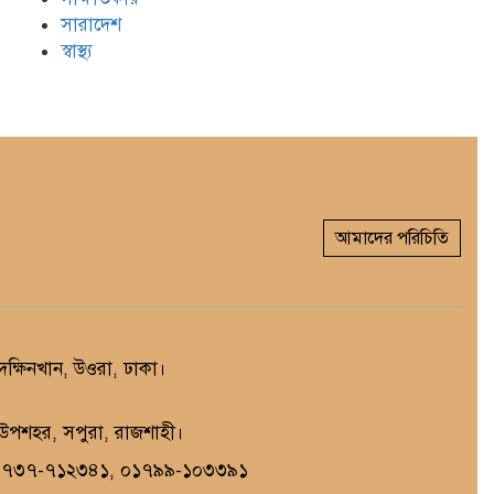
সারাদেশ
স্বাস্থ্য
আমাদের পরিচিতি
্ষিনখান, উওরা, ঢাকা।
, উপশহর, সপুরা, রাজশাহী।
১৭৩৭-৭১২৩৪১, ০১৭৯৯-১০৩৩৯১