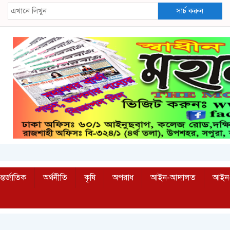
সার্চ করুন
্তর্জাতিক
অর্থনীতি
কৃষি
অপরাধ
আইন-আদালত
আইন-