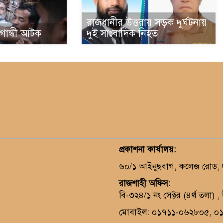
রাজধানীর উত্তরায় সড়ক দুর্ঘটনায়
া গান্ধী আটক
দুই সাংবাদিক নিহত
প্রকাশনা কার্যালয়
:
৬০/১ আইনুছবাগ, কলেজ রোড, দক
রাজশাহী অফিস:
বি-৩২৪/১ নং সেক্টর (৪র্থ তলা) 
মোবাইল: ০১৭১১-০৬২৮০৫, ০