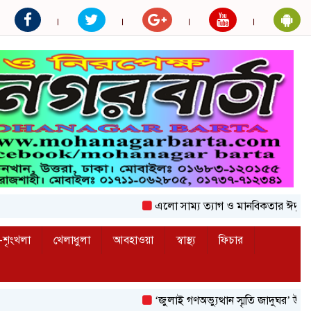
এলো সাম্য ত্যাগ ও মানবিকতার ঈদুল আজহা
শৃংখলা
খেলাধুলা
আবহাওয়া
স্বাস্থ্য
ফিচার
‘জুলাই গণঅভ্যুত্থান স্মৃতি জাদুঘর’ উদ্বোধন করলে