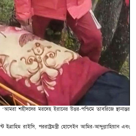
েন, ‘আমরা শহীদদের মরদেহ ইরানের উত্তর-পশ্চিমে তাবরিজে স্থানান্তর
্ট ইব্রাহিম রাইসি, পররাষ্ট্রমন্ত্রী হোসেইন আমির-আব্দুল্লাহিয়ান এবং