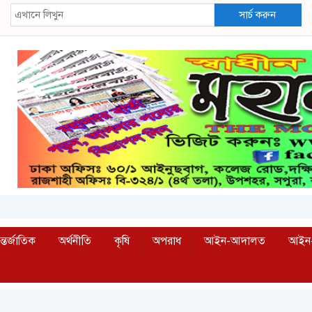
সার্চ করুন
্তর্জাতিক
অর্থনীতি
কৃষি
অপরাধ
আইন-আদালত
আইন-