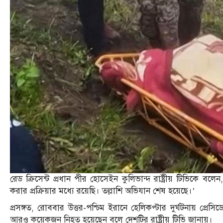
রেড ক্রিসেন্ট প্রধান পীর হোসেইন কুলিভান্দ রাষ্ট্রীয় টিভিকে বল
করার প্রক্রিয়ার মধ্যে রয়েছি। তল্লাশি অভিযান শেষ হয়েছে।’
প্রসঙ্গত, রোববার উত্তর-পশ্চিম ইরানে হেলিকপ্টার দুর্ঘটনায় প্রেসিডেন
আরও কয়েকজন নিহত হয়েছেন বলে দেশটির রাষ্ট্রীয় টিভি জানায়।