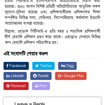
চারটি পিটিআই-এ মাল্টিপারপাস অডিটোরিয়াম নির্মাণ করা
হয়েছে। ৩৫০ আসন বিশিষ্ট প্রতিটি অডিটোরিয়ামে আধুনিক সকল
সুযোগ-সুবিধা রয়েছে এবং প্রশিক্ষণার্থীদের প্রশিক্ষণসহ শিক্ষা
সম্পর্কিত বিভিন্ন সভা, সেমিনার, সিম্পোজিয়াম, কর্মশালা ইত্যাদি
আয়োজনের ব্যবস্থা রয়েছে।
উল্লেখ্য, প্রত্যেক পিটিআই-এ প্রতি বছর ২ শতাধিক প্রশিক্ষণার্থী
দীর্ঘ মেয়াদি প্রশিক্ষণ গ্রহণ করে থাকে। এছাড়াও সেখানে বিভিন্ন
স্বল্প মেয়াদি প্রশিক্ষণ পরিচালিত হয়।
এই সংবাদটি শেয়ার করুন
Facebook
Twitter
Digg
Linkedin
Reddit
Google Plus
Pinterest
Print
Leave a Reply