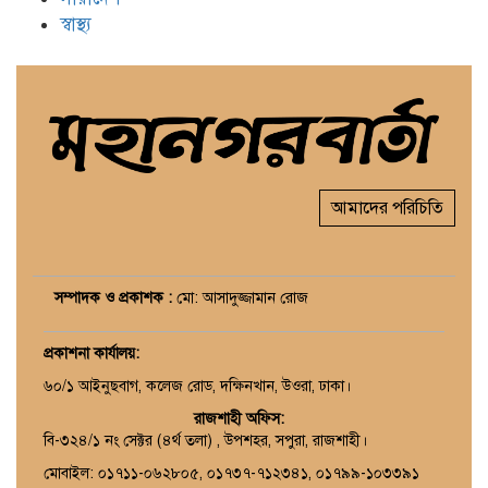
স্বাস্থ্য
আমাদের পরিচিতি
সম্পাদক ও প্রকাশক :
মো: আসাদুজ্জামান রোজ
প্রকাশনা কার্যালয়
:
৬০/১ আইনুছবাগ, কলেজ রোড, দক্ষিনখান, উওরা, ঢাকা।
রাজশাহী অফিস:
বি-৩২৪/১ নং সেক্টর (৪র্থ তলা) , উপশহর, সপুরা, রাজশাহী।
মোবাইল: ০১৭১১-০৬২৮০৫, ০১৭৩৭-৭১২৩৪১, ০১৭৯৯-১০৩৩৯১