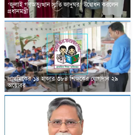
‘জুলাই গণঅভ্যুত্থান স্মৃতি জাদুঘর’ উদ্বোধন করলেন
প্রধানমন্ত্রী
প্রাথমিকের ১৪ হাজার ৩৮৪ শিক্ষকের যোগদান ২৯
অক্টোবর