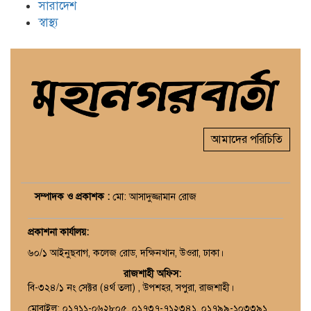
সারাদেশ
স্বাস্থ্য
আমাদের পরিচিতি
সম্পাদক ও প্রকাশক :
মো: আসাদুজ্জামান রোজ
প্রকাশনা কার্যালয়
:
৬০/১ আইনুছবাগ, কলেজ রোড, দক্ষিনখান, উওরা, ঢাকা।
রাজশাহী অফিস:
বি-৩২৪/১ নং সেক্টর (৪র্থ তলা) , উপশহর, সপুরা, রাজশাহী।
মোবাইল: ০১৭১১-০৬২৮০৫, ০১৭৩৭-৭১২৩৪১, ০১৭৯৯-১০৩৩৯১