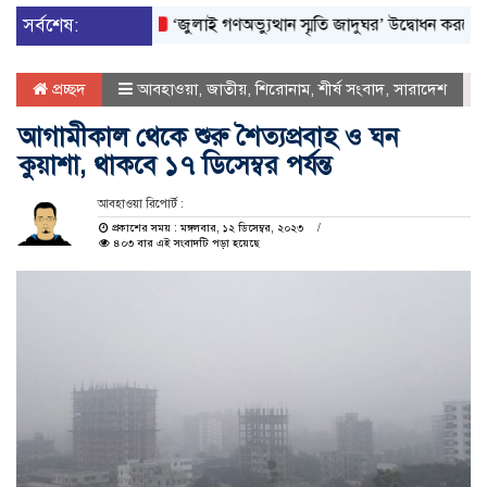
সর্বশেষ:
‘জুলাই গণঅভ্যুত্থান স্মৃতি জাদুঘর’ উদ্বোধন করলেন প্রধানমন্
প্রচ্ছদ
আবহাওয়া
,
জাতীয়
,
শিরোনাম
,
শীর্ষ সংবাদ
,
সারাদেশ
আগামীকাল থেকে শুরু শৈত্যপ্রবাহ ও ঘন
কুয়াশা, থাকবে ১৭ ডিসেম্বর পর্যন্ত
আবহাওয়া রিপোর্ট :
প্রকাশের সময় : মঙ্গলবার, ১২ ডিসেম্বর, ২০২৩
৪০৩ বার এই সংবাদটি পড়া হয়েছে