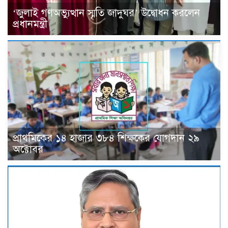
‘জুলাই গণঅভ্যুত্থান স্মৃতি জাদুঘর’ উদ্বোধন করলেন
প্রধানমন্ত্রী
প্রাথমিকের ১৪ হাজার ৩৮৪ শিক্ষকের যোগদান ২৯
অক্টোবর