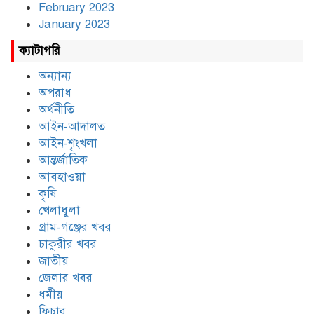
February 2023
January 2023
ক্যাটাগরি
অন্যান্য
অপরাধ
অর্থনীতি
আইন-আদালত
আইন-শৃংখলা
আন্তর্জাতিক
আবহাওয়া
কৃষি
খেলাধুলা
গ্রাম-গঞ্জের খবর
চাকুরীর খবর
জাতীয়
জেলার খবর
ধর্মীয়
ফিচার