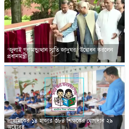
‘জুলাই গণঅভ্যুত্থান স্মৃতি জাদুঘর’ উদ্বোধন করলেন
প্রধানমন্ত্রী
প্রাথমিকের ১৪ হাজার ৩৮৪ শিক্ষকের যোগদান ২৯
অক্টোবর