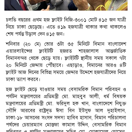
চলতি বছরের প্রথম হজ ফ্লাইট বিজি-৩০০১ মোট ৪১৫ জন যাত্রী
নিয়ে ঢাকা ছেড়েছে। এতে ৪১৯ হজযাত্রী থাকার কথা থাকলেও
শেষ পর্যন্ত উড়াল দেন ৪১৫ জন।
শনিবার (২০ মে) ভোর ৩টা ৩৫ মিনিটে বিমান বাংলাদেশ
এয়ারলাইন্সের ফ্লাইটটি হজরত শাহজালাল আন্তর্জাতিক
বিমানবন্দর থেকে ছেড়ে যায়। ফ্লাইটটি স্থানীয় সময় সকাল ৭টা
২০ মিনিটে জেদ্দায় পৌঁছাবে। এছাড়াও, বিমানের আরও ৪টি
ফ্লাইট আজ দিনের বিভিন্ন সময়ে জেদ্দার উদ্দেশে হজযাত্রীদের নিয়ে
ঢাকা ত্যাগ করবে।
হজ ফ্লাইট ছেড়ে যাওয়ার সময় বেসামরিক বিমান পরিবহন ও
পর্যটন মন্ত্রণালয়ের প্রতিমন্ত্রী মো. মাহবুব আলী, ধর্ম বিষয়ক
মন্ত্রণালয়ের প্রতিমন্ত্রী মো. ফরিদুল হক খান, বাংলাদেশে নিযুক্ত
সৌদি আরবের রাষ্ট্রদূত ঈসা বিন ইউসুফ আল দুহাইলান,
ঢাকা-১৮ আসনের সংসদ সদস্য হাবিব হাসান, বিমান পরিচালনা
পর্ষদের চেয়ারম্যান মোস্তফা কামাল উদ্দিন, বেসামরিক বিমান
পরিবহন ও পর্যটন মন্ত্রণালয়ের সচিব মো. মোকাম্মেল হোসেন,