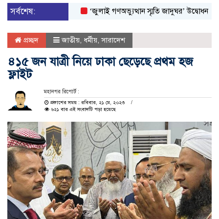
সর্বশেষ:
‘জুলাই গণঅভ্যুত্থান স্মৃতি জাদুঘর’ উদ্বোধন করলেন প্রধ
প্রচ্ছদ
জাতীয়
,
ধর্মীয়
,
সারাদেশ
৪১৫ জন যাত্রী নিয়ে ঢাকা ছেড়েছে প্রথম হজ
ফ্লাইট
মহানগর রিপোর্ট :
প্রকাশের সময় : রবিবার, ২১ মে, ২০২৩
৬২১ বার এই সংবাদটি পড়া হয়েছে