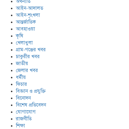
অর্থনীতি
আইন-আদালত
আইন-শৃংখলা
আন্তর্জাতিক
আবহাওয়া
কৃষি
খেলাধুলা
গ্রাম-গঞ্জের খবর
চাকুরীর খবর
জাতীয়
জেলার খবর
ধর্মীয়
ফিচার
বিজ্ঞান ও প্রযুক্তি
বিনোদন
বিশেষ প্রতিবেদন
যোগাযোগ
রাজনীতি
শিক্ষা