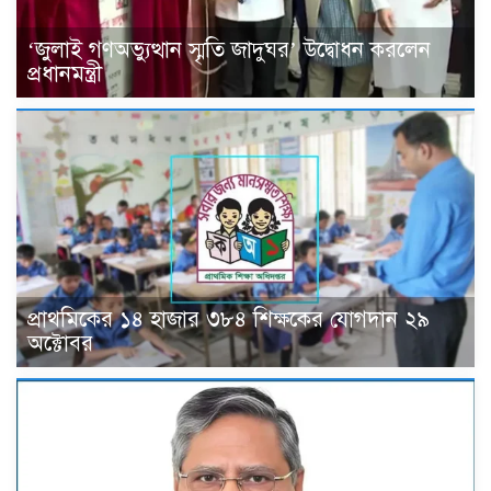
‘জুলাই গণঅভ্যুত্থান স্মৃতি জাদুঘর’ উদ্বোধন করলেন
প্রধানমন্ত্রী
প্রাথমিকের ১৪ হাজার ৩৮৪ শিক্ষকের যোগদান ২৯
অক্টোবর