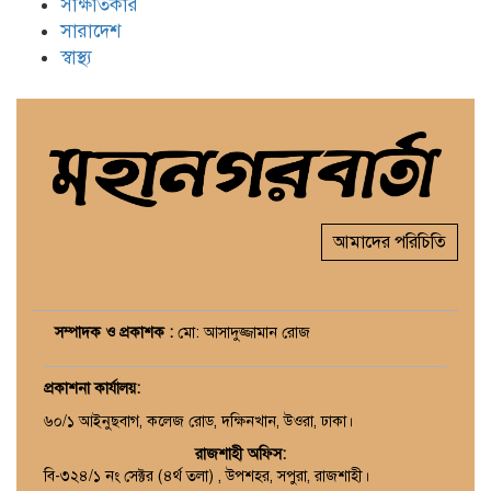
সাক্ষাতকার
সারাদেশ
স্বাস্থ্য
আমাদের পরিচিতি
সম্পাদক ও প্রকাশক :
মো: আসাদুজ্জামান রোজ
প্রকাশনা কার্যালয়
:
৬০/১ আইনুছবাগ, কলেজ রোড, দক্ষিনখান, উওরা, ঢাকা।
রাজশাহী অফিস:
বি-৩২৪/১ নং সেক্টর (৪র্থ তলা) , উপশহর, সপুরা, রাজশাহী।