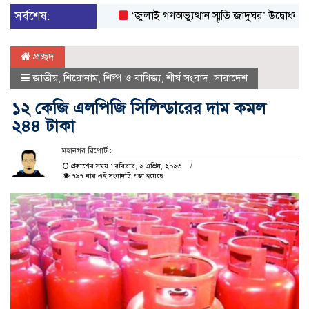
সর্বশেষ:
‘জুলাই গণঅভ্যুত্থান স্মৃতি জাদুঘর’ উদ্বোধন করলেন প্র
প্রচ্ছদ
জাতীয়
,
শিরোনাম
,
শিল্প ও বাণিজ্য
,
শীর্ষ সংবাদ
,
সারাদেশ
১২ কেজি এলপিজি সিলিন্ডারের দাম কমল
২৪৪ টাকা
মহানগর রিপোর্ট :
প্রকাশের সময় : রবিবার, ২ এপ্রিল, ২০২৩
৭৯৭ বার এই সংবাদটি পড়া হয়েছে