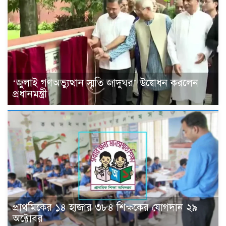
‘জুলাই গণঅভ্যুত্থান স্মৃতি জাদুঘর’ উদ্বোধন করলেন
প্রধানমন্ত্রী
প্রাথমিকের ১৪ হাজার ৩৮৪ শিক্ষকের যোগদান ২৯
অক্টোবর