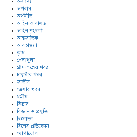
অন্যান্য
অপরাধ
অর্থনীতি
আইন-আদালত
আইন-শৃংখলা
আন্তর্জাতিক
আবহাওয়া
কৃষি
খেলাধুলা
গ্রাম-গঞ্জের খবর
চাকুরীর খবর
জাতীয়
জেলার খবর
ধর্মীয়
ফিচার
বিজ্ঞান ও প্রযুক্তি
বিনোদন
বিশেষ প্রতিবেদন
যোগাযোগ