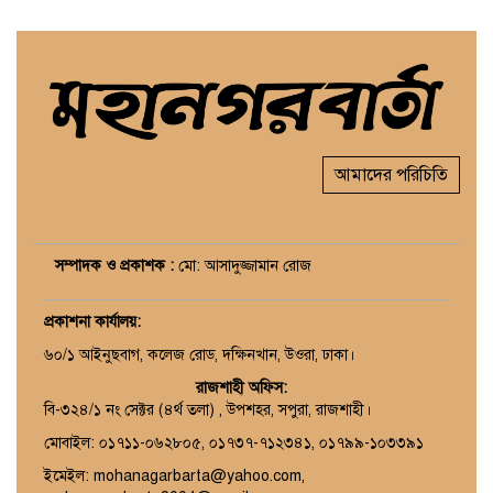
আমাদের পরিচিতি
সম্পাদক ও প্রকাশক :
মো: আসাদুজ্জামান রোজ
প্রকাশনা কার্যালয়
:
৬০/১ আইনুছবাগ, কলেজ রোড, দক্ষিনখান, উওরা, ঢাকা।
রাজশাহী অফিস:
বি-৩২৪/১ নং সেক্টর (৪র্থ তলা) , উপশহর, সপুরা, রাজশাহী।
মোবাইল: ০১৭১১-০৬২৮০৫, ০১৭৩৭-৭১২৩৪১, ০১৭৯৯-১০৩৩৯১
ইমেইল: mohanagarbarta@yahoo.com,