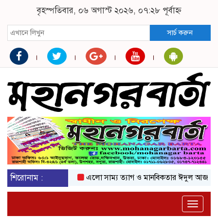
বৃহস্পতিবার, ০৬ অগাস্ট ২০২৬, ০৭:২৮ পূর্বাহ্ন
সার্চ করুন
শিরোনাম :
এলো সাম্য ত্যাগ ও মানবিকতার ঈদুল আজহা
অকট
Toggle
naviga