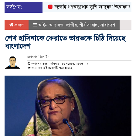
সর্বশেষ:
‘জুলাই গণঅভ্যুত্থান স্মৃতি জাদুঘর’ উদ্বোধন করলেন প্রধা
প্রচ্ছদ
আইন-আদালত
,
জাতীয়
,
শীর্ষ সংবাদ
,
সারাদেশ
শেখ হাসিনাকে ফেরাতে ভারতকে চিঠি দিয়েছে
বাংলাদেশ
মহানগর রিপোর্ট :
প্রকাশের সময় : রবিবার, ২৩ নভেম্বর, ২০২৫
৬৬৬ বার এই সংবাদটি পড়া হয়েছে