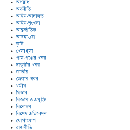
অপরাধ
অর্থনীতি
আইন-আদালত
আইন-শৃংখলা
আন্তর্জাতিক
আবহাওয়া
কৃষি
খেলাধুলা
গ্রাম-গঞ্জের খবর
চাকুরীর খবর
জাতীয়
জেলার খবর
ধর্মীয়
ফিচার
বিজ্ঞান ও প্রযুক্তি
বিনোদন
বিশেষ প্রতিবেদন
যোগাযোগ
রাজনীতি