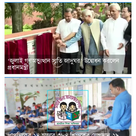
‘জুলাই গণঅভ্যুত্থান স্মৃতি জাদুঘর’ উদ্বোধন করলেন
প্রধানমন্ত্রী
প্রাথমিকের ১৪ হাজার ৩৮৪ শিক্ষকের যোগদান ২৯