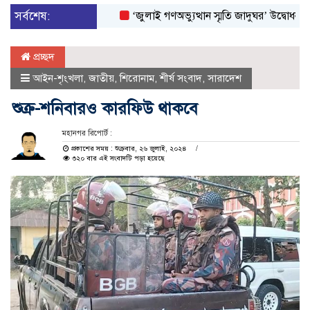
সর্বশেষ:
‘জুলাই গণঅভ্যুত্থান স্মৃতি জাদুঘর’ উদ্বোধন করলেন প্র
প্রচ্ছদ
আইন-শৃংখলা
,
জাতীয়
,
শিরোনাম
,
শীর্ষ সংবাদ
,
সারাদেশ
শুক্র-শনিবারও কারফিউ থাকবে
মহানগর রিপোর্ট :
প্রকাশের সময় : শুক্রবার, ২৬ জুলাই, ২০২৪
৩২০ বার এই সংবাদটি পড়া হয়েছে