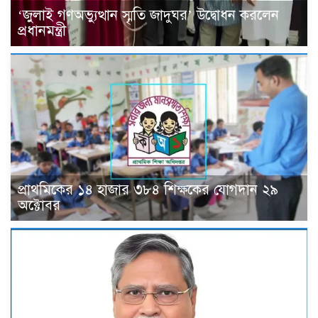
‘জুলাই গণঅভ্যুত্থান স্মৃতি জাদুঘর’ উদ্বোধন করলেন
প্রধানমন্ত্রী
প্রাথমিকের ১৪ হাজার ৩৮৪ শিক্ষকের যোগদান ২৯
অক্টোবর