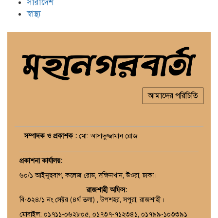
সারাদেশ
স্বাস্থ্য
আমাদের পরিচিতি
সম্পাদক ও প্রকাশক :
মো: আসাদুজ্জামান রোজ
প্রকাশনা কার্যালয়
:
৬০/১ আইনুছবাগ, কলেজ রোড, দক্ষিনখান, উওরা, ঢাকা।
রাজশাহী অফিস:
বি-৩২৪/১ নং সেক্টর (৪র্থ তলা) , উপশহর, সপুরা, রাজশাহী।
মোবাইল: ০১৭১১-০৬২৮০৫, ০১৭৩৭-৭১২৩৪১, ০১৭৯৯-১০৩৩৯১