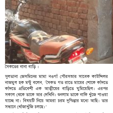
সৈকতের নানা বাড়ি ।
সুলতানা জেসমিনের মামা নওগাঁ পৌরসভার সাবেক কাউন্সিলর
নাজমুল হক মন্টু বলেন, ‘সৈকত গত রাতে মায়ের শোকে কাঁদতে
কাঁদতে প্রতিবেশী এক আত্মীয়ের বাড়িতে ঘুমিয়েছিল। এরপর
সকাল থেকে তাকে আর দেখিনি। শুনলাম তাকে নাকি খুঁজে পাওয়া
যাচ্ছে না। বিষয়টি নিয়ে আমরা চরম দুশ্চিন্তার মধ্যে আছি। তার
সন্ধানে খোঁজাখুঁজি চলছে।’