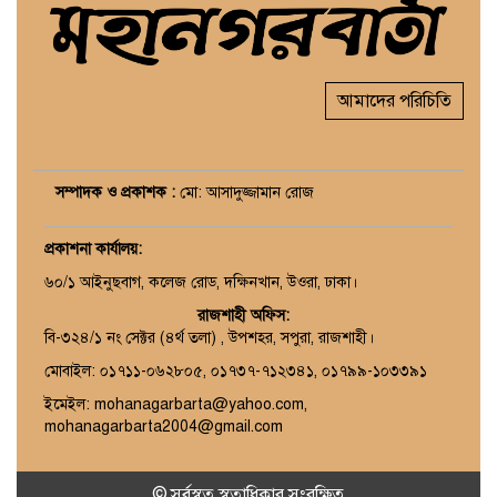
আমাদের পরিচিতি
সম্পাদক ও প্রকাশক :
মো: আসাদুজ্জামান রোজ
প্রকাশনা কার্যালয়
:
৬০/১ আইনুছবাগ, কলেজ রোড, দক্ষিনখান, উওরা, ঢাকা।
রাজশাহী অফিস:
বি-৩২৪/১ নং সেক্টর (৪র্থ তলা) , উপশহর, সপুরা, রাজশাহী।
মোবাইল: ০১৭১১-০৬২৮০৫, ০১৭৩৭-৭১২৩৪১, ০১৭৯৯-১০৩৩৯১
ইমেইল: mohanagarbarta@yahoo.com,
mohanagarbarta2004@gmail.com
© সর্বস্বত্ব স্বত্বাধিকার সংরক্ষিত