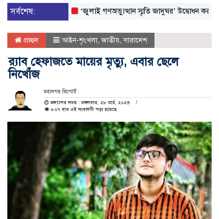
সর্বশেষ:
‘জুলাই গণঅভ্যুত্থান স্মৃতি জাদুঘর’ উদ্বোধন করলেন প্রধানমন্ত্রী
প্রচ্ছদ
আইন-শৃংখলা
,
জাতীয়
,
সারাদেশ
র‌্যাব হেফাজতে মায়ের মৃত্যু, এবার ছেলে
নিখোঁজ
মহানগর রিপোর্ট :
প্রকাশের সময় : মঙ্গলবার, ২৮ মার্চ, ২০২৩
৮০৭ বার এই সংবাদটি পড়া হয়েছে