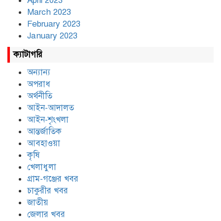
April 2023
March 2023
February 2023
January 2023
ক্যাটাগরি
অন্যান্য
অপরাধ
অর্থনীতি
আইন-আদালত
আইন-শৃংখলা
আন্তর্জাতিক
আবহাওয়া
কৃষি
খেলাধুলা
গ্রাম-গঞ্জের খবর
চাকুরীর খবর
জাতীয়
জেলার খবর