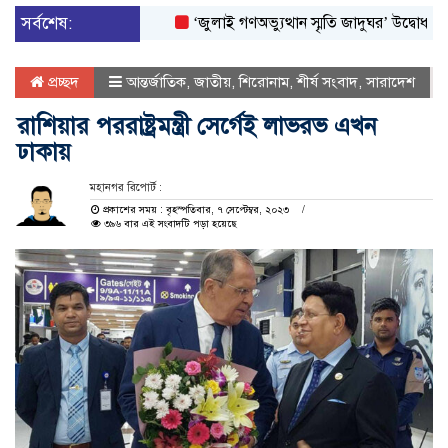
সর্বশেষ:
‘জুলাই গণঅভ্যুত্থান স্মৃতি জাদুঘর’ উদ্বোধন করলেন প্র
প্রচ্ছদ
আন্তর্জাতিক
,
জাতীয়
,
শিরোনাম
,
শীর্ষ সংবাদ
,
সারাদেশ
রাশিয়ার পররাষ্ট্রমন্ত্রী সের্গেই লাভরভ এখন
ঢাকায়
মহানগর রিপোর্ট :
প্রকাশের সময় : বৃহস্পতিবার, ৭ সেপ্টেম্বর, ২০২৩
৩৯৬ বার এই সংবাদটি পড়া হয়েছে