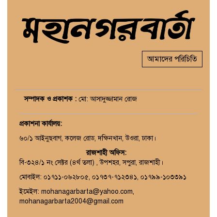
আমাদের পরিচিতি
সম্পাদক ও প্রকাশক :
মো: আসাদুজ্জামান রোজ
প্রকাশনা কার্যালয়
:
৬০/১ আইনুছবাগ, কলেজ রোড, দক্ষিনখান, উওরা, ঢাকা।
রাজশাহী অফিস:
বি-৩২৪/১ নং সেক্টর (৪র্থ তলা) , উপশহর, সপুরা, রাজশাহী।
মোবাইল: ০১৭১১-০৬২৮০৫, ০১৭৩৭-৭১২৩৪১, ০১৭৯৯-১০৩৩৯১
ইমেইল: mohanagarbarta@yahoo.com,
mohanagarbarta2004@gmail.com