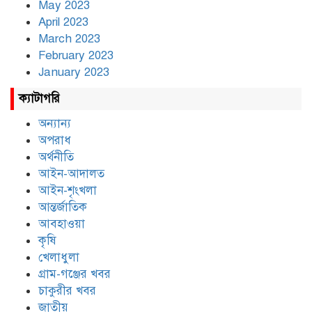
May 2023
April 2023
March 2023
February 2023
January 2023
ক্যাটাগরি
অন্যান্য
অপরাধ
অর্থনীতি
আইন-আদালত
আইন-শৃংখলা
আন্তর্জাতিক
আবহাওয়া
কৃষি
খেলাধুলা
গ্রাম-গঞ্জের খবর
চাকুরীর খবর
জাতীয়