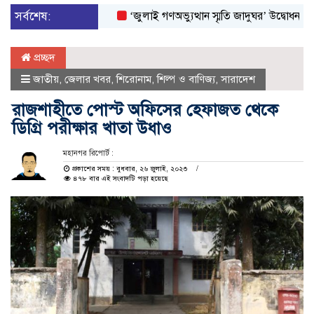
সর্বশেষ:
‘জুলাই গণঅভ্যুত্থান স্মৃতি জাদুঘর’ উদ্বোধন করলেন প্রধ
প্রচ্ছদ
জাতীয়
,
জেলার খবর
,
শিরোনাম
,
শিল্প ও বাণিজ্য
,
সারাদেশ
রাজশাহীতে পোস্ট অফিসের হেফাজত থেকে
ডিগ্রি পরীক্ষার খাতা উধাও
মহানগর রিপোর্ট :
প্রকাশের সময় : বুধবার, ২৬ জুলাই, ২০২৩
৪৭৮ বার এই সংবাদটি পড়া হয়েছে