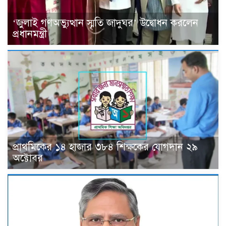
‘জুলাই গণঅভ্যুত্থান স্মৃতি জাদুঘর’ উদ্বোধন করলেন
প্রধানমন্ত্রী
প্রাথমিকের ১৪ হাজার ৩৮৪ শিক্ষকের যোগদান ২৯
অক্টোবর