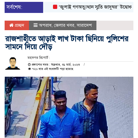
সর্বশেষ:
‘জুলাই গণঅভ্যুত্থান স্মৃতি জাদুঘর’ উদ্বোধন করলেন প্র
প্রচ্ছদ
অপরাধ
,
জেলার খবর
,
সারাদেশ
রাজশাহীতে আড়াই লাখ টাকা ছিনিয়ে পুলিশের
সামনে দিয়ে দৌড়
মহানগর রিপোর্ট :
প্রকাশের সময় : শুক্রবার, ৩১ মার্চ, ২০২৩
৭২০ বার এই সংবাদটি পড়া হয়েছে