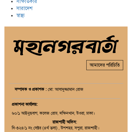
সাক্ষাতকার
সারাদেশ
স্বাস্থ্য
আমাদের পরিচিতি
সম্পাদক ও প্রকাশক :
মো: আসাদুজ্জামান রোজ
প্রকাশনা কার্যালয়
:
৬০/১ আইনুছবাগ, কলেজ রোড, দক্ষিনখান, উওরা, ঢাকা।
রাজশাহী অফিস:
বি-৩২৪/১ নং সেক্টর (৪র্থ তলা) , উপশহর, সপুরা, রাজশাহী।