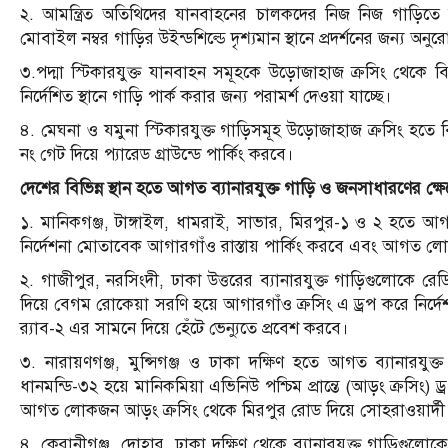
২. আমন্ত্রিত অতিথিদের যানবাহনের চালকদের নিজ নিজ গাড়িতে অব
মোবাইল নম্বর গাড়ির উইন্ডশিল্ডে দৃশ্যমান স্থানে প্রদর্শনের জন্য অ
৩.পদ্মা স্টিকারযুক্ত যানবাহন সমূহকে উড়োজাহাজ ক্রসিং থেকে বিআ
নির্দেশিত স্থানে গাড়ি পার্ক করার জন্য পরামর্শ দেওয়া যাচ্ছে।
৪. মেঘনা ও যমুনা স্টিকারযুক্ত গাড়িসমূহ উড়োজাহাজ ক্রসিং হতে ব
নং গেট দিয়ে প্যারেড গ্রাউন্ডে পার্কিং করবে।
দেশের বিভিন্ন স্থান হতে আগত ব্যানারযুক্ত গাড়ি ও জনসাধারণের ক্ষেত্র
১. মানিকগঞ্জ, টাঙ্গাইল, ধামরাই, সাভার, মিরপুর-১ ও ২ হতে আগত ব
নির্দেশনা মোতাবেক আগারগাঁও রাস্তায় পার্কিং করবে এবং আগত লোকজ
২. গাজীপুর, নরসিংদী, ঢাকা উত্তরের ব্যানারযুক্ত গাড়িগুলোকে 
দিয়ে বেগম রোকেয়া সরণি হয়ে আগারগাঁও ক্রসিং এ ড্রপ করে নির
র‍্যাব-২ এর সামনে দিয়ে হেঁটে ভেন্যুতে প্রবেশ করবে।
৩. নারায়ণগঞ্জ, মুন্সিগঞ্জ ও ঢাকা দক্ষিণ হতে আগত ব্যানারযুক্
ধানমন্ডি-৩২ হয়ে মানিকমিয়া এভিনিউ পশ্চিম প্রান্তে (আড়ং ক্রসিং) 
আগত লোকজন আড়ং ক্রসিং থেকে মিরপুর রোড দিয়ে সোহরাওয়ার্দী হাস
৪. কেরানীগঞ্জ, দোহার, ঢাকা দক্ষিণ থেকে ব্যানারযুক্ত গাড়িগুলোকে