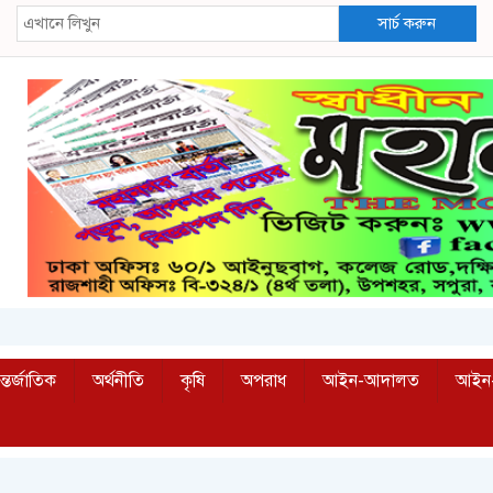
সার্চ করুন
্তর্জাতিক
অর্থনীতি
কৃষি
অপরাধ
আইন-আদালত
আইন-