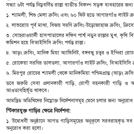
সন্ধ্যা ৬টা পর্যন্ত নিম্নবর্ণিত রাস্তা ব্যতীত বিকল্প সড়ক ব্যবহারের জ
১. শ্যামলী, শিশু মেলা ক্রসিং এবং ৬০ ফিট হতে আগারগাঁও লাইট ক্রসি
২. লাভরোড পূর্ব মাথা, বিজয় সরণি ক্রসিং-উড়োজাহাজ ক্রসিং, ক্রিসেন্
৩. সোহরাওয়ার্দী হাসপাতালের দক্ষিণ পার্শ্ব নতুন রাস্তার মুখ, কৃষি বিশ্ব
কমিশন হয়ে বিআইসিসি ক্রসিং পর্যন্ত রাস্তা।
৪. আড়ং ক্রসিং, মানিক মিয়া অ্যাভিনিউ, বঙ্গবন্ধু চত্বর ও ইন্দিরা রোড 
৫. রোকেয়া সরণির তালতলা, আগারগাঁও লাইট ক্রসিং, বিআইসিসি ক্রসি
৬. মিরপুর রোডের শ্যামলী থেকে মানিকমিয়া পশ্চিমপ্রান্ত (আড়ং ক্রস
তবে জরুরি সেবা প্রদানকারী গাড়ি, রোগী বহনকারী গাড়ি ও অন্যান্য
আওতাবহির্ভূত থাকবে।
আমন্ত্রিত অতিথিদের নিম্নোক্ত নির্দেশনাসমূহ মেনে চলার জন্য অনুরো
স্টিকারযুক্ত গাড়ির ক্ষেত্রে নির্দেশনা:
১. উদ্বোধনী অনুষ্ঠানে আগত গাড়িসমূহের অনুকূলে সরবরাহকৃত সব স্ট
অনুরোধ করা হলো।