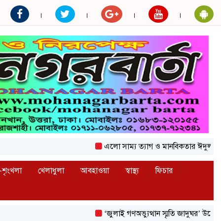
এলো সাম্য ত্যাগ ও মানবিকতার ঈদুল আজহা
শৃংখলা
খেলাধুলা
আবহাওয়া
স্বাস্থ্য
ফিচার
‘জুলাই গণঅভ্যুত্থান স্মৃতি জাদুঘর’ উদ্বোধন করলেন প্