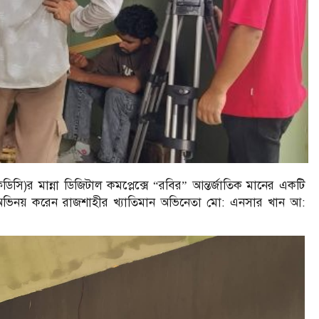
িসি)র মান্না ডিজিটাল কমপ্লেক্সে “রবির” আন্তর্জাতিক মানের একটি
্যে অভিনয় করেন রাজশাহীর খ্যাতিমান অভিনেতা মো: এনসার খান আ: