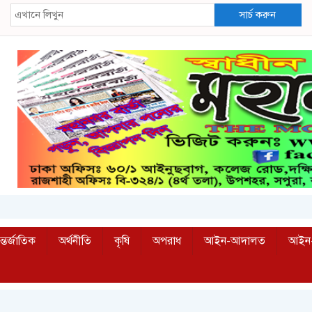
সার্চ করুন
্তর্জাতিক
অর্থনীতি
কৃষি
অপরাধ
আইন-আদালত
আইন-