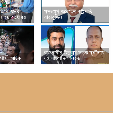
হাজার ৩৮৪
পদত্যাগ করেছেন রাষ্ট্রপতি
ন ২৯ অক্টোবর
সাহাবুদ্দিন
রাজধানীর উত্তরায় সড়ক দুর্ঘটনায়
া গান্ধী আটক
দুই সাংবাদিক নিহত