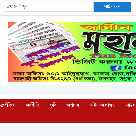
সার্চ করুন
্তর্জাতিক
অর্থনীতি
কৃষি
অপরাধ
আইন-আদালত
আইন-