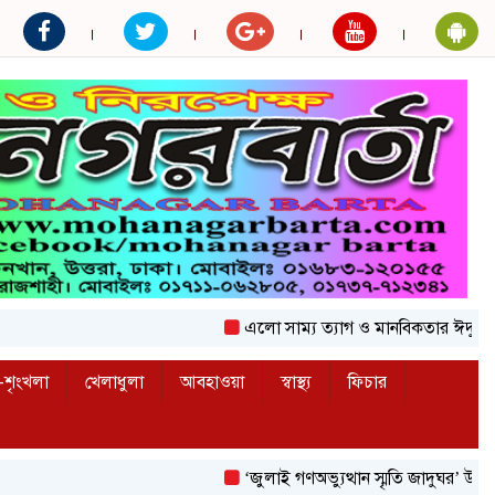
এলো সাম্য ত্যাগ ও মানবিকতার ঈদুল আজহা
শৃংখলা
খেলাধুলা
আবহাওয়া
স্বাস্থ্য
ফিচার
‘জুলাই গণঅভ্যুত্থান স্মৃতি জাদুঘর’ উদ্বোধন করলেন 