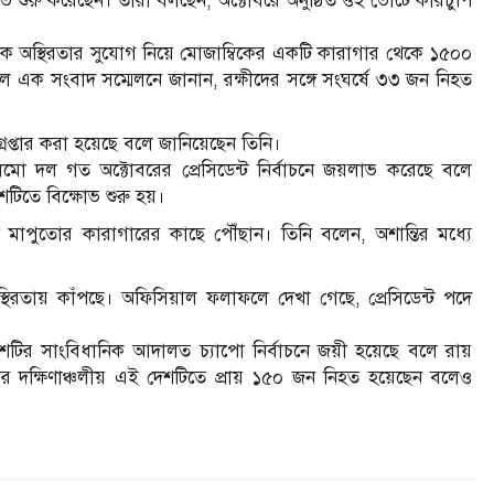
ভ শুরু করেছেন। তারা বলছেন, অক্টোবরে অনুষ্ঠিত ওই ভোটে কারচুপি
ক অস্থিরতার সুযোগ নিয়ে মোজাম্বিকের একটি কারাগার থেকে ১৫০০
য়েল এক সংবাদ সম্মেলনে জানান, রক্ষীদের সঙ্গে সংঘর্ষে ৩৩ জন নিহত
েপ্তার করা হয়েছে বলে জানিয়েছেন তিনি।
মো দল গত অক্টোবরের প্রেসিডেন্ট নির্বাচনে জয়লাভ করেছে বলে
টিতে বিক্ষোভ শুরু হয়।
মাপুতোর কারাগারের কাছে পৌঁছান। তিনি বলেন, অশান্তির মধ্যে
থিরতায় কাঁপছে। অফিসিয়াল ফলাফলে দেখা গেছে, প্রেসিডেন্ট পদে
শটির সাংবিধানিক আদালত চ্যাপো নির্বাচনে জয়ী হয়েছে বলে রায়
র দক্ষিণাঞ্চলীয় এই দেশটিতে প্রায় ১৫০ জন নিহত হয়েছেন বলেও