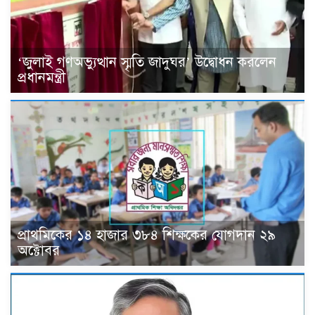
‘জুলাই গণঅভ্যুত্থান স্মৃতি জাদুঘর’ উদ্বোধন করলেন
প্রধানমন্ত্রী
প্রাথমিকের ১৪ হাজার ৩৮৪ শিক্ষকের যোগদান ২৯
অক্টোবর