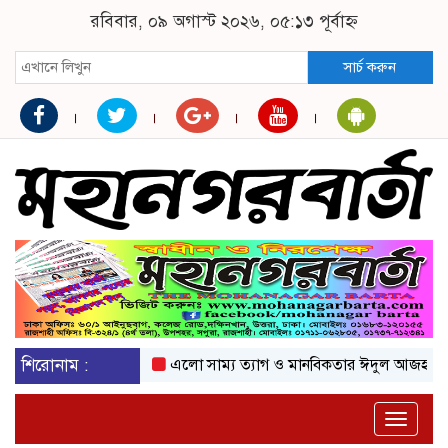
রবিবার, ০৯ অগাস্ট ২০২৬, ০৫:১৩ পূর্বাহ্ন
সার্চ করুন
শিরোনাম :
এলো সাম্য ত্যাগ ও মানবিকতার ঈদুল আজহা
অকটে
Toggle
naviga