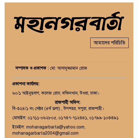
আমাদের পরিচিতি
সম্পাদক ও প্রকাশক :
মো: আসাদুজ্জামান রোজ
প্রকাশনা কার্যালয়
:
৬০/১ আইনুছবাগ, কলেজ রোড, দক্ষিনখান, উওরা, ঢাকা।
রাজশাহী অফিস:
বি-৩২৪/১ নং সেক্টর (৪র্থ তলা) , উপশহর, সপুরা, রাজশাহী।
মোবাইল: ০১৭১১-০৬২৮০৫, ০১৭৩৭-৭১২৩৪১, ০১৭৯৯-১০৩৩৯১
ইমেইল: mohanagarbarta@yahoo.com,
mohanagarbarta2004@gmail.com