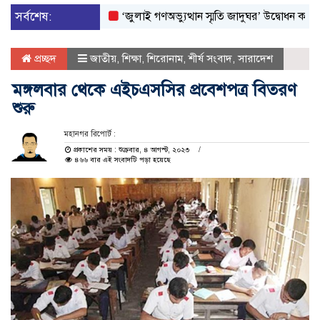
সর্বশেষ:
‘জুলাই গণঅভ্যুত্থান স্মৃতি জাদুঘর’ উদ্বোধন করলেন প্রধানম
প্রচ্ছদ
জাতীয়
,
শিক্ষা
,
শিরোনাম
,
শীর্ষ সংবাদ
,
সারাদেশ
মঙ্গলবার থেকে এইচএসসির প্রবেশপত্র বিতরণ
শুরু
মহানগর রিপোর্ট :
প্রকাশের সময় : শুক্রবার, ৪ আগস্ট, ২০২৩
৪৬৬ বার এই সংবাদটি পড়া হয়েছে