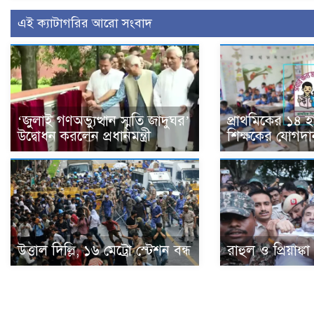
এই ক্যাটাগরির আরো সংবাদ
‘জুলাই গণঅভ্যুত্থান স্মৃতি জাদুঘর’
প্রাথমিকের ১৪ 
উদ্বোধন করলেন প্রধানমন্ত্রী
শিক্ষকের যোগদা
উত্তাল দিল্লি, ১৬ মেট্রো স্টেশন বন্ধ
রাহুল ও প্রিয়াঙ্ক