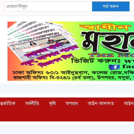
সার্চ করুন
্তর্জাতিক
অর্থনীতি
কৃষি
অপরাধ
আইন-আদালত
আইন-