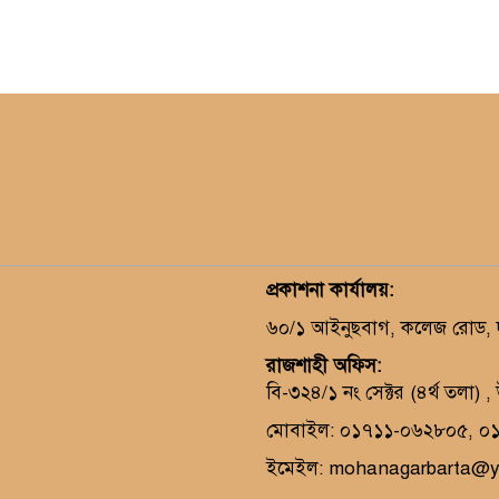
প্রকাশনা কার্যালয়
:
৬০/১ আইনুছবাগ, কলেজ রোড, দক
রাজশাহী অফিস:
বি-৩২৪/১ নং সেক্টর (৪র্থ তলা) 
মোবাইল: ০১৭১১-০৬২৮০৫, ০
ইমেইল: mohanagarbarta@