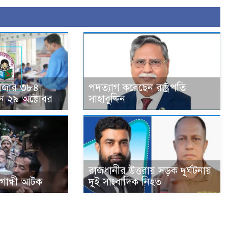
হাজার ৩৮৪
পদত্যাগ করেছেন রাষ্ট্রপতি
ন ২৯ অক্টোবর
সাহাবুদ্দিন
রাজধানীর উত্তরায় সড়ক দুর্ঘটনায়
া গান্ধী আটক
দুই সাংবাদিক নিহত