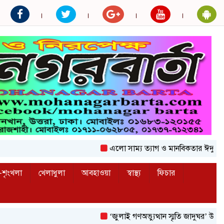
এলো সাম্য ত্যাগ ও মানবিকতার ঈদুল আজহা
শৃংখলা
খেলাধুলা
আবহাওয়া
স্বাস্থ্য
ফিচার
‘জুলাই গণঅভ্যুত্থান স্মৃতি জাদুঘর’ উদ্বোধন করলেন 