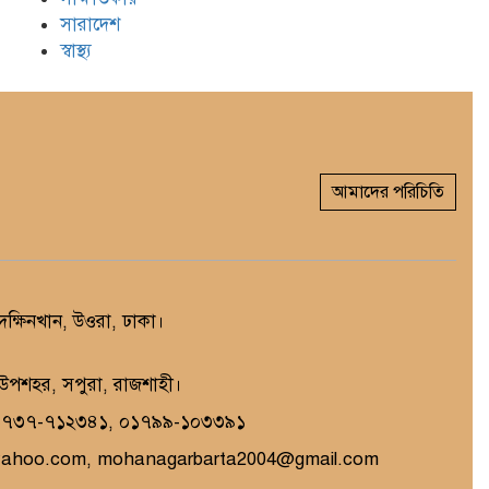
সারাদেশ
স্বাস্থ্য
আমাদের পরিচিতি
্ষিনখান, উওরা, ঢাকা।
, উপশহর, সপুরা, রাজশাহী।
১৭৩৭-৭১২৩৪১, ০১৭৯৯-১০৩৩৯১
yahoo.com, mohanagarbarta2004@gmail.com