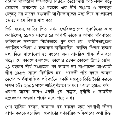
রহমান পাকিস্তানি শাসকদের বিরুদ্ধে তেজোদীপ্ত আন্দোলন গড়ে
তোলেন। অবশেষে ২৩ বছরের এক দীর্ঘ সংগ্রাম ও বঙ্গবন্ধুর
নেতৃত্বে নয় মাসের রক্তক্ষয়ী স্বাধীনতাযুদ্ধের মধ্য দিয়ে বাংলাদেশ
১৯৭১ সালে বিজয় লাভ করে।
তিনি বলেন, জাতির পিতা যখন যুদ্ধবিধ্বস্ত দেশ পুনর্গঠনের কাজ
করছিলেন, ১৯৭৫ সালের ১৫ আগস্ট তাঁকে ও আমার পরিবারের
অধিকাংশ সদস্যকে নির্মমভাবে খুন করা হয়। স্বাধীনতাযুদ্ধের
পরাজিত শক্তিরা এ হত্যাযজ্ঞ চালিয়েছিল। জাতির পিতার হত্যার
মধ্য দিয়ে বাংলাদেশ ২১ বছরের জন্য সামরিক শাসনাধীন হয়ে
পড়ে। যে কারণে জনগণের ভাগ্যের তেমন কোনো উন্নতি হয়নি।
২১ বছরের দীর্ঘ সংগ্রামের পর আমার দল বাংলাদেশ আওয়ামী
লীগ ১৯৯৬ সালে নির্বাচিত হয়। পরবর্তী পাঁচ বছরে আমরা
দেশের আর্থসামাজিক পরিবর্তনে একটি মজবুত ভিত্তি তৈরি করতে
সক্ষম হই। ২০০১ সালে শান্তিপূর্ণভাবে আমরা ক্ষমতা হস্তান্তর করি।
এরপর আমরা আরও একটি খুন, সন্ত্রাস, দুর্নীতি ও সামরিক
হস্তক্ষেপের অন্ধকার পর্বের মধ্যে পড়ে যাই।
শেখ হাসিনা বলেন, আমাকে ছয় বছরের জন্য শরণার্থী জীবন
যাপন করতে হয়েছিল। জনগণের গণতান্ত্রিক অধিকারের কথা চিন্তা