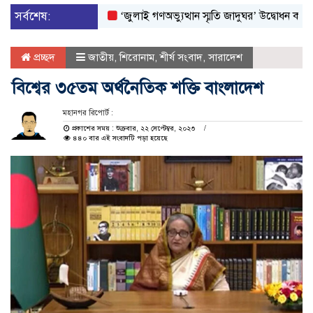
সর্বশেষ:
‘জুলাই গণঅভ্যুত্থান স্মৃতি জাদুঘর’ উদ্বোধন করলেন প্রধানমন
প্রচ্ছদ
জাতীয়
,
শিরোনাম
,
শীর্ষ সংবাদ
,
সারাদেশ
বিশ্বের ৩৫তম অর্থনৈতিক শক্তি বাংলাদেশ
মহানগর রিপোর্ট :
প্রকাশের সময় : শুক্রবার, ২২ সেপ্টেম্বর, ২০২৩
৪৪০ বার এই সংবাদটি পড়া হয়েছে