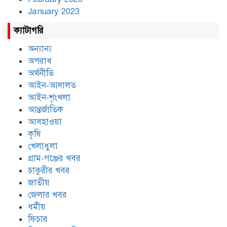
January 2023
ক্যাটাগরি
অন্যান্য
অপরাধ
অর্থনীতি
আইন-আদালত
আইন-শৃংখলা
আন্তর্জাতিক
আবহাওয়া
কৃষি
খেলাধুলা
গ্রাম-গঞ্জের খবর
চাকুরীর খবর
জাতীয়
জেলার খবর
ধর্মীয়
ফিচার