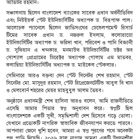
আতিউর রহমান।
সঞ্চালনায় ছিলেন বাংলাদেশ ব্যাংকের সাবেক প্রধান অর্থনীতিবিদ
এবং নিউইয়র্ক স্টেট ইউনিভার্সিটির অধ্যাপক ড. বিরূপাক্ষ পাল।
আলোচক প্যানেলে ছিলেন জাতিসংঘের ডেভেলপমেন্ট রিসার্চ
টিমের সাবেক প্রধান ড. নজরুল ইসলাম, কলোরাডো
ইউনিভার্সিটির অধ্যাপক ড. ফরিদা খান, পরিবেশ ও পানি বিজ্ঞানী
ড. সুফিয়ান এ খন্দকার, মনমাউথ ইউনিভার্সিটির ডক্টর অব
সোশ্যাল প্রোগ্রামের ডিরেক্টর অধ্যাপক গোলাম এম মাতবর,
কলাম্বিয়া ইউনিভার্সিটির অধ্যাপক ড. মাইকেল স্টেকলার।
সেমিনারে আরও বক্তব্য দেন স্টেট সিনেটর শেখ রহমান, স্টেট
সিনেটর মো. মাসুদুর রহমান, স্টেট রিপ্রেজেনটেটিভ আবুল বি খান
ও মেলবোর্ন শহরের মেয়র মাহবুবুল আলম তৈয়ব।
অনুষ্ঠানে প্রধানমন্ত্রী শেখ হাসিনা আরও বলেন, আমি রাজনীতিতে
এসেছি আমার পিতার স্বপ্ন অনুধাবন করে। স্বপ্নটি ছিল
বাংলাদেশকে একটি সুখী, সমৃদ্ধিশালী দেশ হিসেবে গড়ে তোলা।
যেখানে প্রত্যেকটি নাগরিক স্বাভাবিক জীবনযাপন করতে পারবে।
আপনারা জেনে খুশি হবেন, আমরা এ স্বপ্ন পূরণের পথে অনেকটা
পথ পাড়ি দিয়েছি। ২০২৬ সাল নাগাদ আমরা একটি উন্নয়নশীল