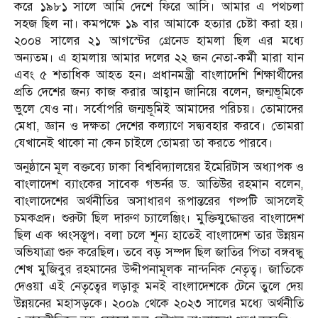
করে ১৯৮১ সালে আমি দেশে ফিরে আসি। আমার এ পথচলা
সহজ ছিল না। কমপক্ষে ১৯ বার আমাকে হত্যার চেষ্টা করা হয়।
২০০৪ সালের ২১ আগস্টের গ্রেনেড হামলা ছিল এর মধ্যে
অন্যতম। এ হামলায় আমার দলের ২২ জন নেতা-কর্মী মারা যান
এবং ৫ শতাধিক আহত হন। প্রধানমন্ত্রী বাংলাদেশি শিক্ষার্থীদের
প্রতি দেশের জন্য কাজ করার আহ্বান জানিয়ে বলেন, জন্মভূমিকে
ভুলে যেও না। সর্বোপরি জন্মভূমিই আমাদের পরিচয়। তোমাদের
মেধা, জ্ঞান ও দক্ষতা দেশের কল্যাণে সদ্ব্যবহার করবে। তোমরা
যেখানেই থাকো না কেন চাইলে তোমরা তা করতে পারবে।
অনুষ্ঠানে মূল বক্তব্যে ঢাকা বিশ্ববিদ্যালয়ের ইমেরিটাস অধ্যাপক ও
বাংলাদেশ ব্যাংকের সাবেক গভর্নর ড. আতিউর রহমান বলেন,
বাংলাদেশের অর্থনীতির অসাধারণ রূপান্তরের গল্পটি আসলেই
চমকপ্রদ। শুরুটা ছিল দারুণ চ্যালেঞ্জিং। মুক্তিযুদ্ধোত্তর বাংলাদেশ
ছিল এক ধ্বংসস্তূপ। বলা চলে শূন্য হাতেই বাংলাদেশ তার উন্নয়ন
অভিযাত্রা শুরু করেছিল। তবে বড় সম্পদ ছিল জাতির পিতা বঙ্গবন্ধু
শেখ মুজিবুর রহমানের উদ্দীপনামূলক নান্দনিক নেতৃত্ব। জাতিকে
দেওয়া এই নেতৃত্বের লড়াকু মনই বাংলাদেশকে টেনে তুলে দেয়
উন্নয়নের মহাসড়কে। ২০০৯ থেকে ২০২৩ সালের মধ্যে অর্থনীতি