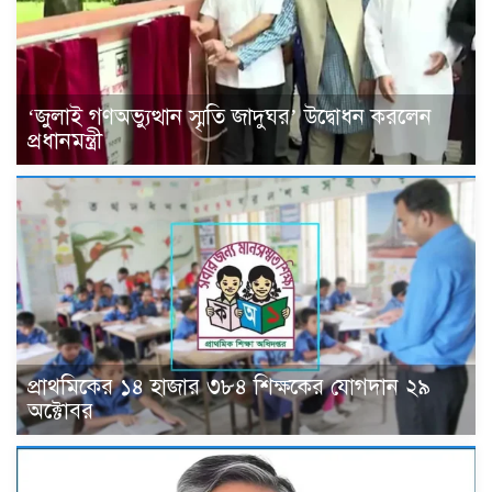
‘জুলাই গণঅভ্যুত্থান স্মৃতি জাদুঘর’ উদ্বোধন করলেন
প্রধানমন্ত্রী
প্রাথমিকের ১৪ হাজার ৩৮৪ শিক্ষকের যোগদান ২৯
অক্টোবর