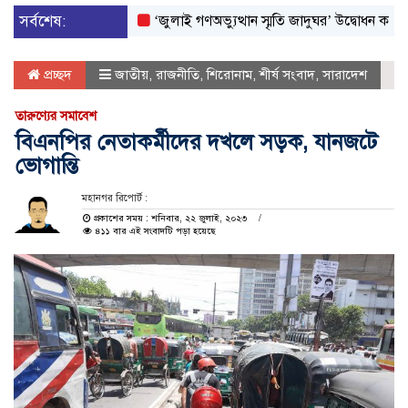
সর্বশেষ:
‘জুলাই গণঅভ্যুত্থান স্মৃতি জাদুঘর’ উদ্বোধন করলেন প্রধানমন
প্রচ্ছদ
জাতীয়
,
রাজনীতি
,
শিরোনাম
,
শীর্ষ সংবাদ
,
সারাদেশ
তারুণ্যের সমাবেশ
বিএনপির নেতাকর্মীদের দখলে সড়ক, যানজটে
ভোগান্তি
মহানগর রিপোর্ট :
প্রকাশের সময় : শনিবার, ২২ জুলাই, ২০২৩
৪১১ বার এই সংবাদটি পড়া হয়েছে