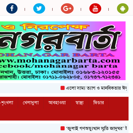
এলো সাম্য ত্যাগ ও মানবিকতার ঈদুল আজহা
শৃংখলা
খেলাধুলা
আবহাওয়া
স্বাস্থ্য
ফিচার
‘জুলাই গণঅভ্যুত্থান স্মৃতি জাদুঘর’ উদ্বোধন করলেন 