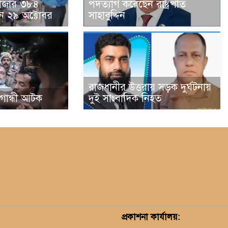
হাজার ৩৮৪
পদত্যাগ করেছেন রাষ্ট্রপতি
ন ২৯ অক্টোবর
সাহাবুদ্দিন
রাজধানীর উত্তরায় সড়ক দুর্ঘটনায়
া গান্ধী আটক
দুই সাংবাদিক নিহত
প্রকাশনা কার্যালয়
: