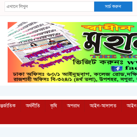
সার্চ করুন
্তর্জাতিক
অর্থনীতি
কৃষি
অপরাধ
আইন-আদালত
আইন-