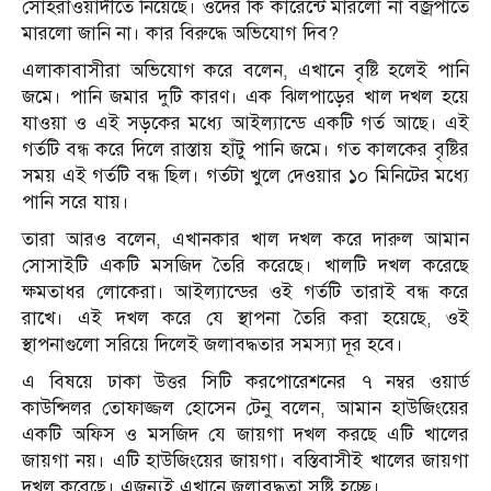
সোহরাওয়ার্দীতে নিয়েছে। ওদের কি কারেন্টে মারলো না বজ্রপাতে
মারলো জানি না। কার বিরুদ্ধে অভিযোগ দিব?
এলাকাবাসীরা অভিযোগ করে বলেন, এখানে বৃষ্টি হলেই পানি
জমে। পানি জমার দুটি কারণ। এক ঝিলপাড়ের খাল দখল হয়ে
যাওয়া ও এই সড়কের মধ্যে আইল্যান্ডে একটি গর্ত আছে। এই
গর্তটি বন্ধ করে দিলে রাস্তায় হাঁটু পানি জমে। গত কালকের বৃষ্টির
সময় এই গর্তটি বন্ধ ছিল। গর্তটা খুলে দেওয়ার ১০ মিনিটের মধ্যে
পানি সরে যায়।
তারা আরও বলেন, এখানকার খাল দখল করে দারুল আমান
সোসাইটি একটি মসজিদ তৈরি করেছে। খালটি দখল করেছে
ক্ষমতাধর লোকেরা। আইল্যান্ডের ওই গর্তটি তারাই বন্ধ করে
রাখে। এই দখল করে যে স্থাপনা তৈরি করা হয়েছে, ওই
স্থাপনাগুলো সরিয়ে দিলেই জলাবদ্ধতার সমস্যা দূর হবে।
এ বিষয়ে ঢাকা উত্তর সিটি করপোরেশনের ৭ নম্বর ওয়ার্ড
কাউন্সিলর তোফাজ্জল হোসেন টেনু বলেন, আমান হাউজিংয়ের
একটি অফিস ও মসজিদ যে জায়গা দখল করছে এটি খালের
জায়গা নয়। এটি হাউজিংয়ের জায়গা। বস্তিবাসীই খালের জায়গা
দখল করেছে। এজন্যই এখানে জলাবদ্ধতা সৃষ্টি হচ্ছে।