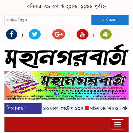
রবিবার, ০৯ অগাস্ট ২০২৬, ১১:৪৪ পূর্বাহ্ন
সার্চ করুন
র দাম বেড়ে ১৪০ টাকা, পেট্রোল ১৩৫
শিরোনাম :
মন্ত্রিসভায় সিদ্ধান্ত : অফিস চলবে ৯টা
Toggle
naviga