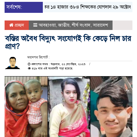
ত্রী
সর্বশেষ:
প্রাথমিকের ১৪ হাজার ৩৮৪ শিক্ষকের যোগদান ২৯ অক্টোবর
পদত্যাগ 
প্রচ্ছদ
আবহাওয়া
,
জাতীয়
,
শীর্ষ সংবাদ
,
সারাদেশ
বস্তির অবৈধ বিদ্যুৎ সংযোগই কি কেড়ে নিল চার
প্রাণ?
মহানগর রিপোর্ট :
প্রকাশের সময় : শুক্রবার, ২২ সেপ্টেম্বর, ২০২৩
৪১৯ বার এই সংবাদটি পড়া হয়েছে