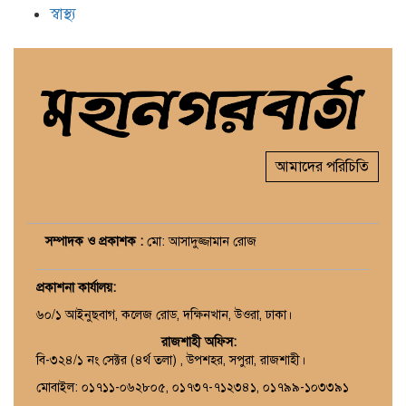
স্বাস্থ্য
আমাদের পরিচিতি
সম্পাদক ও প্রকাশক :
মো: আসাদুজ্জামান রোজ
প্রকাশনা কার্যালয়
:
৬০/১ আইনুছবাগ, কলেজ রোড, দক্ষিনখান, উওরা, ঢাকা।
রাজশাহী অফিস:
বি-৩২৪/১ নং সেক্টর (৪র্থ তলা) , উপশহর, সপুরা, রাজশাহী।
মোবাইল: ০১৭১১-০৬২৮০৫, ০১৭৩৭-৭১২৩৪১, ০১৭৯৯-১০৩৩৯১