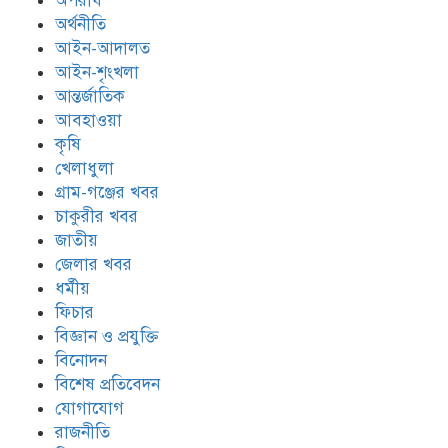
অপরাধ
অর্থনীতি
আইন-আদালত
আইন-শৃংখলা
আন্তর্জাতিক
আবহাওয়া
কৃষি
খেলাধুলা
গ্রাম-গঞ্জের খবর
চাকুরীর খবর
জাতীয়
জেলার খবর
ধর্মীয়
ফিচার
বিজ্ঞান ও প্রযুক্তি
বিনোদন
বিশেষ প্রতিবেদন
যোগাযোগ
রাজনীতি