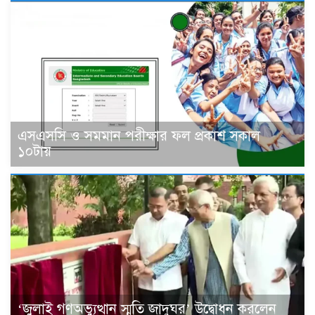
এসএসসি ও সমমান পরীক্ষার ফল প্রকাশ সকাল
১০টায়
‘জুলাই গণঅভ্যুত্থান স্মৃতি জাদুঘর’ উদ্বোধন করলেন