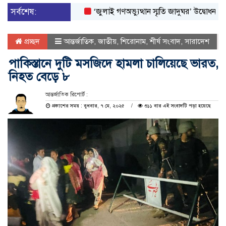
সর্বশেষ:
‘জুলাই গণঅভ্যুত্থান স্মৃতি জাদুঘর’ উদ্বোধন করলেন প্র
প্রচ্ছদ
আন্তর্জাতিক
,
জাতীয়
,
শিরোনাম
,
শীর্ষ সংবাদ
,
সারাদেশ
পাকিস্তানে দুটি মসজিদে হামলা চালিয়েছে ভারত,
নিহত বেড়ে ৮
আন্তর্জাতিক রিপোর্ট :
প্রকাশের সময় : বুধবার, ৭ মে, ২০২৫
৩১১ বার এই সংবাদটি পড়া হয়েছে