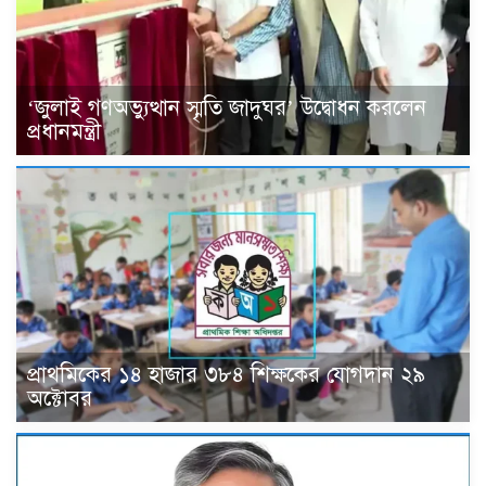
‘জুলাই গণঅভ্যুত্থান স্মৃতি জাদুঘর’ উদ্বোধন করলেন
প্রধানমন্ত্রী
প্রাথমিকের ১৪ হাজার ৩৮৪ শিক্ষকের যোগদান ২৯
অক্টোবর