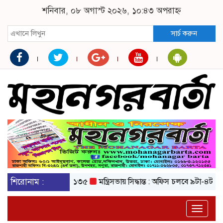
শনিবার, ০৮ অগাস্ট ২০২৬, ১০:৪৩ অপরাহ্ন
সার্চ করুন
০ টাকা, পেট্রোল ১৩৫
শিরোনাম :
মন্ত্রিসভায় সিদ্ধান্ত : অফিস চলবে ৯টা-৪টা, মার্কেট বন
Toggle
naviga