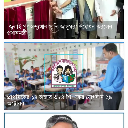
‘জুলাই গণঅভ্যুত্থান স্মৃতি জাদুঘর’ উদ্বোধন করলেন
প্রধানমন্ত্রী
প্রাথমিকের ১৪ হাজার ৩৮৪ শিক্ষকের যোগদান ২৯
অক্টোবর