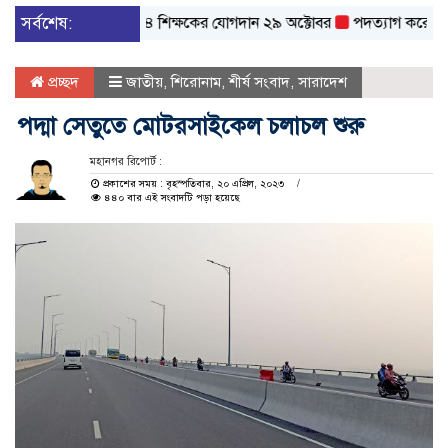
কের ১৪ হাজার ৩৮৪ শিক্ষকের যোগদান ২৯ অক্টোবর
সর্বশেষ:
পদত্যাগ করেছেন রাষ্ট্রপত
প্রচ্ছদ
জাতীয়
,
শিরোনাম
,
শীর্ষ সংবাদ
,
সারাদেশ
পদ্মা সেতুতে মোটরসাইকেল চলাচল শুরু
মহানগর রিপোর্ট :
প্রকাশের সময় : বৃহস্পতিবার, ২০ এপ্রিল, ২০২৩
৪৪০ বার এই সংবাদটি পড়া হয়েছে