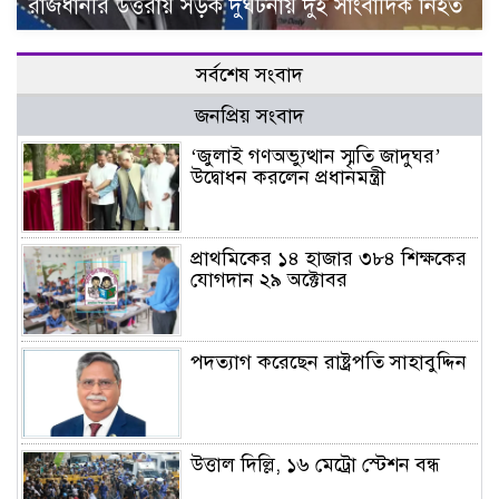
রাজধানীর উত্তরায় সড়ক দুর্ঘটনায় দুই সাংবাদিক নিহত
সর্বশেষ সংবাদ
জনপ্রিয় সংবাদ
‘জুলাই গণঅভ্যুত্থান স্মৃতি জাদুঘর’
উদ্বোধন করলেন প্রধানমন্ত্রী
প্রাথমিকের ১৪ হাজার ৩৮৪ শিক্ষকের
যোগদান ২৯ অক্টোবর
পদত্যাগ করেছেন রাষ্ট্রপতি সাহাবুদ্দিন
উত্তাল দিল্লি, ১৬ মেট্রো স্টেশন বন্ধ