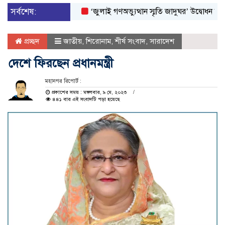
সর্বশেষ:
‘জুলাই গণঅভ্যুত্থান স্মৃতি জাদুঘর’ উদ্বোধন করলেন প্রধ
প্রচ্ছদ
জাতীয়
,
শিরোনাম
,
শীর্ষ সংবাদ
,
সারাদেশ
দেশে ফিরছেন প্রধানমন্ত্রী
মহানগর রিপোর্ট :
প্রকাশের সময় : মঙ্গলবার, ৯ মে, ২০২৩
৪৪১ বার এই সংবাদটি পড়া হয়েছে