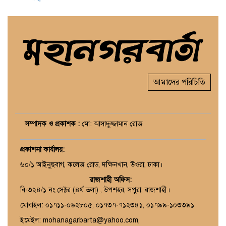
আমাদের পরিচিতি
সম্পাদক ও প্রকাশক :
মো: আসাদুজ্জামান রোজ
প্রকাশনা কার্যালয়
:
৬০/১ আইনুছবাগ, কলেজ রোড, দক্ষিনখান, উওরা, ঢাকা।
রাজশাহী অফিস:
বি-৩২৪/১ নং সেক্টর (৪র্থ তলা) , উপশহর, সপুরা, রাজশাহী।
মোবাইল: ০১৭১১-০৬২৮০৫, ০১৭৩৭-৭১২৩৪১, ০১৭৯৯-১০৩৩৯১
ইমেইল: mohanagarbarta@yahoo.com,