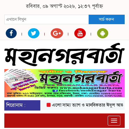
রবিবার, ০৯ অগাস্ট ২০২৬, ১২:৩৭ পূর্বাহ্ন
সার্চ করুন
শিরোনাম :
এলো সাম্য ত্যাগ ও মানবিকতার ঈদুল আজহা
অ
Toggle
naviga