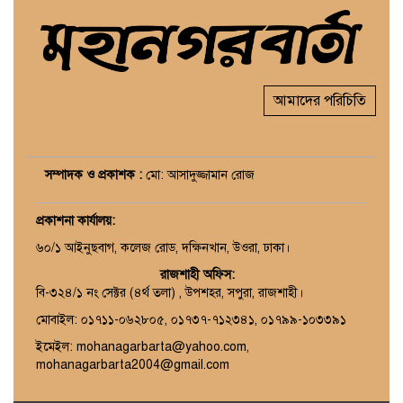
আমাদের পরিচিতি
সম্পাদক ও প্রকাশক :
মো: আসাদুজ্জামান রোজ
প্রকাশনা কার্যালয়
:
৬০/১ আইনুছবাগ, কলেজ রোড, দক্ষিনখান, উওরা, ঢাকা।
রাজশাহী অফিস:
বি-৩২৪/১ নং সেক্টর (৪র্থ তলা) , উপশহর, সপুরা, রাজশাহী।
মোবাইল: ০১৭১১-০৬২৮০৫, ০১৭৩৭-৭১২৩৪১, ০১৭৯৯-১০৩৩৯১
ইমেইল: mohanagarbarta@yahoo.com,
mohanagarbarta2004@gmail.com