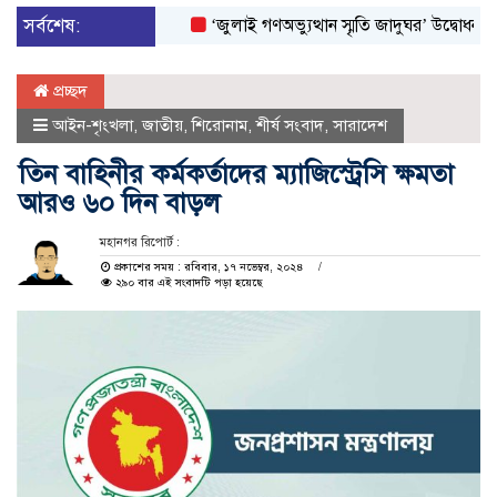
সর্বশেষ:
‘জুলাই গণঅভ্যুত্থান স্মৃতি জাদুঘর’ উদ্বোধন করলেন প্
প্রচ্ছদ
আইন-শৃংখলা
,
জাতীয়
,
শিরোনাম
,
শীর্ষ সংবাদ
,
সারাদেশ
তিন বাহিনীর কর্মকর্তাদের ম্যাজিস্ট্রেসি ক্ষমতা
আরও ৬০ দিন বাড়ল
মহানগর রিপোর্ট :
প্রকাশের সময় : রবিবার, ১৭ নভেম্বর, ২০২৪
২৯০ বার এই সংবাদটি পড়া হয়েছে