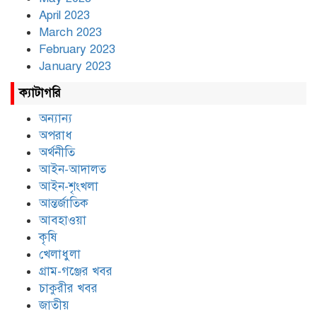
April 2023
March 2023
February 2023
January 2023
ক্যাটাগরি
অন্যান্য
অপরাধ
অর্থনীতি
আইন-আদালত
আইন-শৃংখলা
আন্তর্জাতিক
আবহাওয়া
কৃষি
খেলাধুলা
গ্রাম-গঞ্জের খবর
চাকুরীর খবর
জাতীয়