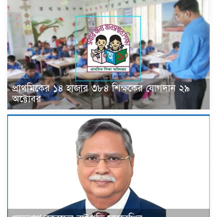
প্রাথমিকের ১৪ হাজার ৩৮৪ শিক্ষকের যোগদান ২৯
অক্টোবর