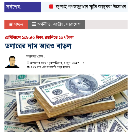
সর্বশেষ:
‘জুলাই গণঅভ্যুত্থান স্মৃতি জাদুঘর’ উদ্বোধন করলেন প্রধ
প্রচ্ছদ
অর্থনীতি
,
জাতীয়
,
সারাদেশ
রেমিট্যান্সে ১০৮.৫০ টাকা, রপ্তানিতে ১০৭ টাকা
ডলারের দাম আরও বাড়ল
মহানগর ডেস্ক :
প্রকাশের সময় : বৃহস্পতিবার, ১ জুন, ২০২৩
৫২৭ বার এই সংবাদটি পড়া হয়েছে