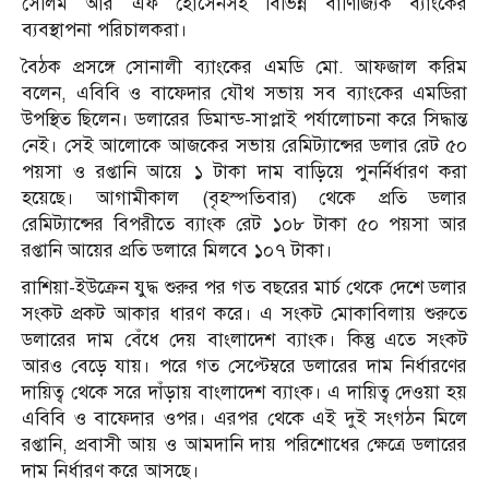
সেলিম আর এফ হোসেনসহ বিভিন্ন বাণিজ্যিক ব্যাংকের
ব্যবস্থাপনা পরিচালকরা।
বৈঠক প্রসঙ্গে সোনালী ব্যাংকের এমডি মো. আফজাল করিম
বলেন, এবিবি ও বাফেদার যৌথ সভায় সব ব্যাংকের এমডিরা
উপস্থিত ছিলেন। ডলারের ডিমান্ড-সাপ্লাই পর্যালোচনা করে সিদ্ধান্ত
নেই। সেই আলোকে আজকের সভায় রেমিট্যান্সের ডলার রেট ৫০
পয়সা ও রপ্তানি আয়ে ১ টাকা দাম বাড়িয়ে পুনর্নির্ধারণ করা
হয়েছে। আগামীকাল (বৃহস্পতিবার) থেকে প্রতি ডলার
রেমিট্যান্সের বিপরীতে ব্যাংক রেট ১০৮ টাকা ৫০ পয়সা আর
রপ্তানি আয়ের প্রতি ডলারে মিলবে ১০৭ টাকা।
রাশিয়া-ইউক্রেন যুদ্ধ শুরুর পর গত বছরের মার্চ থেকে দেশে ডলার
সংকট প্রকট আকার ধারণ করে। এ সংকট মোকাবিলায় শুরুতে
ডলারের দাম বেঁধে দেয় বাংলাদেশ ব্যাংক। কিন্তু এতে সংকট
আরও বেড়ে যায়। পরে গত সেপ্টেম্বরে ডলারের দাম নির্ধারণের
দায়িত্ব থেকে সরে দাঁড়ায় বাংলাদেশ ব্যাংক। এ দায়িত্ব দেওয়া হয়
এবিবি ও বাফেদার ওপর। এরপর থেকে এই দুই সংগঠন মিলে
রপ্তানি, প্রবাসী আয় ও আমদানি দায় পরিশোধের ক্ষেত্রে ডলারের
দাম নির্ধারণ করে আসছে।