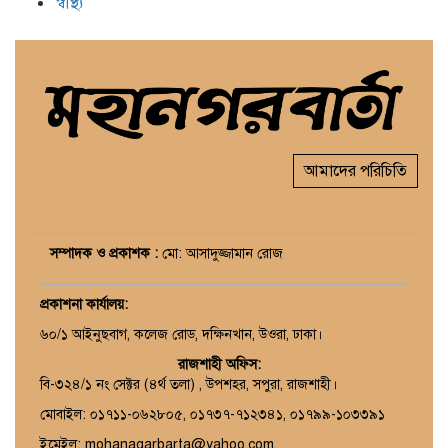
স্বাস্থ্য
আমাদের পরিচিতি
সম্পাদক ও প্রকাশক :
মো: আসাদুজ্জামান রোজ
প্রকাশনা কার্যালয়
:
৬০/১ আইনুছবাগ, কলেজ রোড, দক্ষিনখান, উওরা, ঢাকা।
রাজশাহী অফিস:
বি-৩২৪/১ নং সেক্টর (৪র্থ তলা) , উপশহর, সপুরা, রাজশাহী।
মোবাইল: ০১৭১১-০৬২৮০৫, ০১৭৩৭-৭১২৩৪১, ০১৭৯৯-১০৩৩৯১
ইমেইল: mohanagarbarta@yahoo.com,