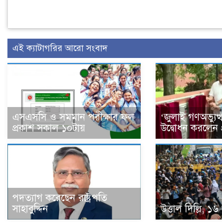
এই ক্যাটাগরির আরো সংবাদ
এসএসসি ও সমমান পরীক্ষার ফল
‘জুলাই গণঅভ্যুত্থ
প্রকাশ সকাল ১০টায়
উদ্বোধন করলেন প্র
পদত্যাগ করেছেন রাষ্ট্রপতি
সাহাবুদ্দিন
উত্তাল দিল্লি, ১৬ 