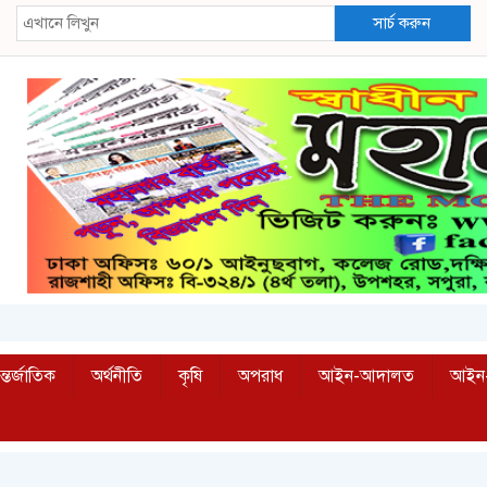
সার্চ করুন
্তর্জাতিক
অর্থনীতি
কৃষি
অপরাধ
আইন-আদালত
আইন-