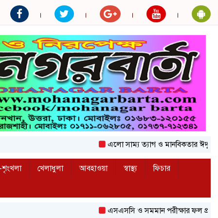
এলো সাম্য ত্যাগ ও মানবিকতার ঈদুল আজহা
শৃংখলা
খেলাধুলা
আবহাওয়া
স্বাস্থ্য
ফিচার
এসএসসি ও সমমান পরীক্ষার ফল প্রকাশ সকাল 