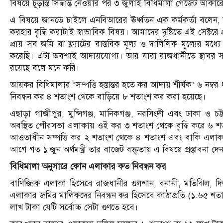
বিষয়ে চূড়ান্ত সিদ্ধান্ত নেওয়ার পর ৩ জুলাই বিধিমালা গেজেট আকার
এ বিষয়ে জানতে চাইলে এনবিআরের ঊর্ধ্বতন এক কর্মকর্তা বলেন, রা
করহার বৃদ্ধি করাটাই স্বাভাবিক বিষয়। আমাদের দৃষ্টিতে এই সেক্টর
প্রায় সব জমি বা ফ্ল্যাটের বাস্তবিক মূল্য ও দালিলিক মূল্যের ম
করেছি। এটা অবশ্যই আদায়যোগ্য। আর যারা রাজধানীতে স্থাবর সম্
রয়েছে বলে মনে করি।
আয়কর বিধিমালার ‘সম্পত্তি হস্তান্তর হতে কর আদায় শীর্ষক’ ৬ নম্বর ধার
নিবন্ধন কর ৪ শতাংশ থেকে বাড়িয়ে ৮ শতাংশ কর করা হয়েছে।
এছাড়া গাজীপুর, মুন্সিগঞ্জ, মানিকগঞ্জ, নরসিংদী এবং ঢাকা ও 
অবস্থিত পৌরসভা এলাকায় ওই কর ৩ শতাংশ থেকে বৃদ্ধি করে ৬ 
আওতাধীন সম্পত্তি কর ২ শতাংশ থেকে ৪ শতাংশ এবং বাকি এলাকা
আগে গত ১ জুন অর্থমন্ত্রী তার বাজেট বক্তৃতায় এ বিষয়ে প্রস্তাবনা দে
বিধিমালা অনুসারে কোন এলাকার কত নিবন্ধন কর
বাণিজ্যিক এলাকা হিসেবে রাজধানীর গুলশান, বনানী, মতিঝিল, দি
এলাকার জমির মালিকদের নিবন্ধন কর হিসেবে কাঠাপ্রতি (১.৬৫ শতাংশ
লাখ টাকা যেটি সর্বোচ্চ সেটা গুণতে হবে।