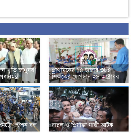
ান স্মৃতি জাদুঘর’
প্রাথমিকের ১৪ হাজার ৩৮৪
ধানমন্ত্রী
শিক্ষকের যোগদান ২৯ অক্টোবর
মেট্রো স্টেশন বন্ধ
রাহুল ও প্রিয়াঙ্কা গান্ধী আটক