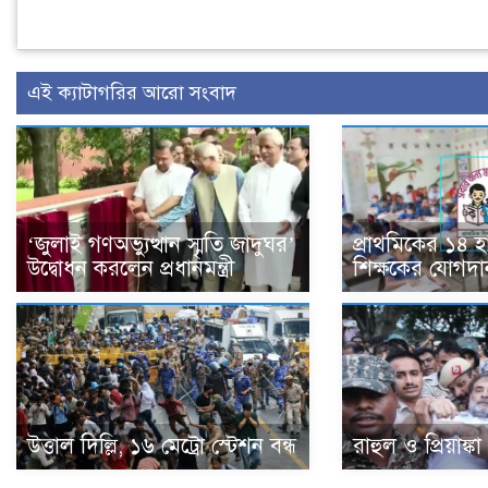
এই ক্যাটাগরির আরো সংবাদ
‘জুলাই গণঅভ্যুত্থান স্মৃতি জাদুঘর’
প্রাথমিকের ১৪ 
উদ্বোধন করলেন প্রধানমন্ত্রী
শিক্ষকের যোগদা
উত্তাল দিল্লি, ১৬ মেট্রো স্টেশন বন্ধ
রাহুল ও প্রিয়াঙ্ক