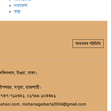
সারাদেশ
স্বাস্থ্য
আমাদের পরিচিতি
্ষিনখান, উওরা, ঢাকা।
, উপশহর, সপুরা, রাজশাহী।
১৭৩৭-৭১২৩৪১, ০১৭৯৯-১০৩৩৯১
yahoo.com, mohanagarbarta2004@gmail.com