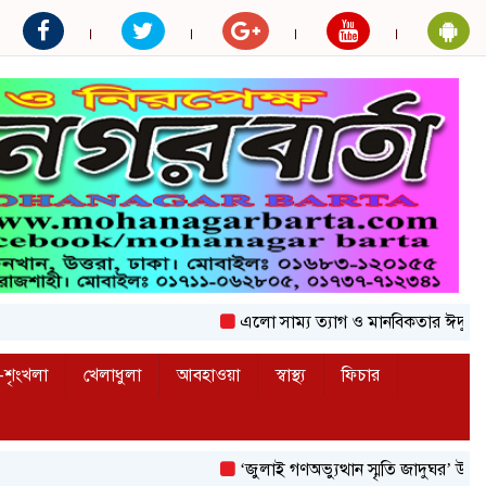
এলো সাম্য ত্যাগ ও মানবিকতার ঈদুল আজহা
শৃংখলা
খেলাধুলা
আবহাওয়া
স্বাস্থ্য
ফিচার
‘জুলাই গণঅভ্যুত্থান স্মৃতি জাদুঘর’ উদ্বোধন করলেন 