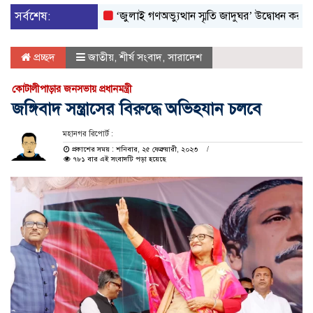
সর্বশেষ:
‘জুলাই গণঅভ্যুত্থান স্মৃতি জাদুঘর’ উদ্বোধন করলেন প্রধানম
প্রচ্ছদ
জাতীয়
,
শীর্ষ সংবাদ
,
সারাদেশ
কোটালীপাড়ার জনসভায় প্রধানমন্ত্রী
জঙ্গিবাদ সন্ত্রাসের বিরুদ্ধে অভিহযান চলবে
মহানগর রিপোর্ট :
প্রকাশের সময় : শনিবার, ২৫ ফেব্রুয়ারী, ২০২৩
৭৮১ বার এই সংবাদটি পড়া হয়েছে