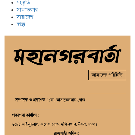
সংস্কৃতি
সাক্ষাতকার
সারাদেশ
স্বাস্থ্য
আমাদের পরিচিতি
সম্পাদক ও প্রকাশক :
মো: আসাদুজ্জামান রোজ
প্রকাশনা কার্যালয়
:
৬০/১ আইনুছবাগ, কলেজ রোড, দক্ষিনখান, উওরা, ঢাকা।
রাজশাহী অফিস: