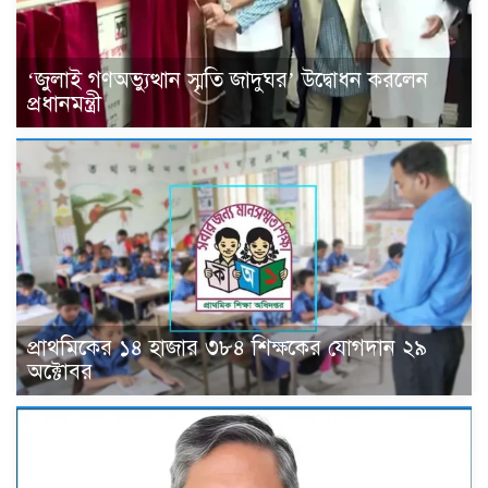
‘জুলাই গণঅভ্যুত্থান স্মৃতি জাদুঘর’ উদ্বোধন করলেন
প্রধানমন্ত্রী
প্রাথমিকের ১৪ হাজার ৩৮৪ শিক্ষকের যোগদান ২৯
অক্টোবর