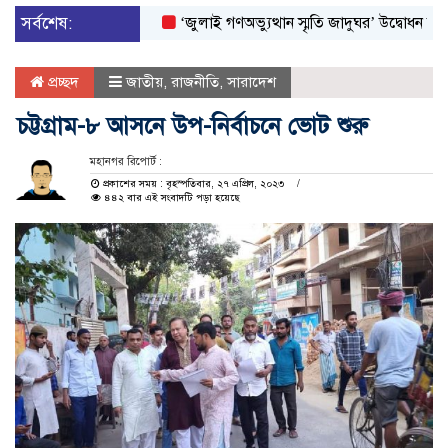
সর্বশেষ:
‘জুলাই গণঅভ্যুত্থান স্মৃতি জাদুঘর’ উদ্বোধন করলেন প্রধা
প্রচ্ছদ
জাতীয়
,
রাজনীতি
,
সারাদেশ
চট্টগ্রাম-৮ আসনে উপ-নির্বাচনে ভোট শুরু
মহানগর রিপোর্ট :
প্রকাশের সময় : বৃহস্পতিবার, ২৭ এপ্রিল, ২০২৩
৪৪২ বার এই সংবাদটি পড়া হয়েছে