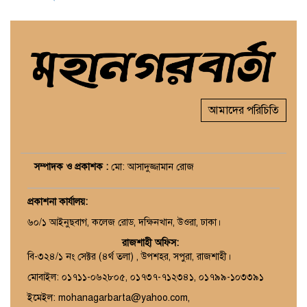
আমাদের পরিচিতি
সম্পাদক ও প্রকাশক :
মো: আসাদুজ্জামান রোজ
প্রকাশনা কার্যালয়
:
৬০/১ আইনুছবাগ, কলেজ রোড, দক্ষিনখান, উওরা, ঢাকা।
রাজশাহী অফিস:
বি-৩২৪/১ নং সেক্টর (৪র্থ তলা) , উপশহর, সপুরা, রাজশাহী।
মোবাইল: ০১৭১১-০৬২৮০৫, ০১৭৩৭-৭১২৩৪১, ০১৭৯৯-১০৩৩৯১
ইমেইল: mohanagarbarta@yahoo.com,