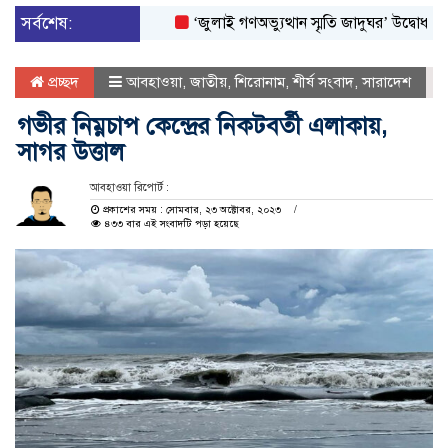
সর্বশেষ:
‘জুলাই গণঅভ্যুত্থান স্মৃতি জাদুঘর’ উদ্বোধন করলেন প্
প্রচ্ছদ
আবহাওয়া
,
জাতীয়
,
শিরোনাম
,
শীর্ষ সংবাদ
,
সারাদেশ
গভীর নিম্নচাপ কেন্দ্রের নিকটবর্তী এলাকায়,
সাগর উত্তাল
আবহাওয়া রিপোর্ট :
প্রকাশের সময় : সোমবার, ২৩ অক্টোবর, ২০২৩
৪৩৩ বার এই সংবাদটি পড়া হয়েছে