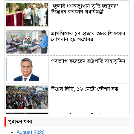
‘জুলাই গণঅভ্যুত্থান স্মৃতি জাদুঘর’
উদ্বোধন করলেন প্রধানমন্ত্রী
প্রাথমিকের ১৪ হাজার ৩৮৪ শিক্ষকের
যোগদান ২৯ অক্টোবর
পদত্যাগ করেছেন রাষ্ট্রপতি সাহাবুদ্দিন
উত্তাল দিল্লি, ১৬ মেট্রো স্টেশন বন্ধ
রাহুল ও প্রিয়াঙ্কা গান্ধী আটক
পুরাতন খবর
August 2026