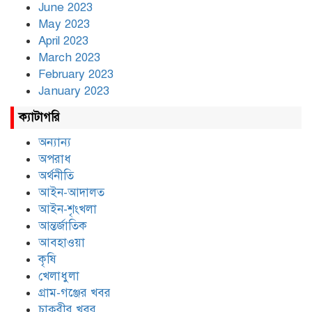
June 2023
May 2023
April 2023
March 2023
February 2023
January 2023
ক্যাটাগরি
অন্যান্য
অপরাধ
অর্থনীতি
আইন-আদালত
আইন-শৃংখলা
আন্তর্জাতিক
আবহাওয়া
কৃষি
খেলাধুলা
গ্রাম-গঞ্জের খবর
চাকুরীর খবর