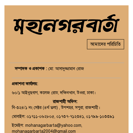
আমাদের পরিচিতি
সম্পাদক ও প্রকাশক :
মো: আসাদুজ্জামান রোজ
প্রকাশনা কার্যালয়
:
৬০/১ আইনুছবাগ, কলেজ রোড, দক্ষিনখান, উওরা, ঢাকা।
রাজশাহী অফিস:
বি-৩২৪/১ নং সেক্টর (৪র্থ তলা) , উপশহর, সপুরা, রাজশাহী।
মোবাইল: ০১৭১১-০৬২৮০৫, ০১৭৩৭-৭১২৩৪১, ০১৭৯৯-১০৩৩৯১
ইমেইল: mohanagarbarta@yahoo.com,
mohanagarbarta2004@gmail.com