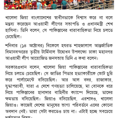
খালেদা জিয়া বাংলাদেশের স্বাধীনতাকে বিশ্বাস করে না বলে
মন্তব্য করেছেন আওয়ামী লীগের সভাপতি ও প্রধানমন্ত্রী শেখ
হাসিনা। তিনি বলেন, সে পাকিস্তানের ধারাবাহিকতা নিয়ে চলতে
চেয়েছিল।
শনিবার (১৪ অক্টোবর) বিকেলে হযরত শাহজালাল আন্তর্জাতিক
বিমানবন্দরের তৃতীয় টার্মিনাল উদ্বোধন উপলক্ষ্যে ঢাকা মহানগর
আওয়ামী লীগ আয়োজিত জনসভায় তিনি এ কথা বলেন।
সরকারপ্রধান বলেন, খালেদা জিয়া পাকিস্তানের ধারাবাহিকতা
নিয়ে চলতে চেয়েছিল। সে জাতির পিতার হত্যাকারীকে ভোট চুরি
করে পার্লামেন্টে বসিয়েছিল। আর আল বদর, রাজাকার,
যুদ্ধাপরাধী, যারা এ দেশে গণহত্যা চালিয়েছে, মা বোনকে ধরে
নিয়ে পাকিস্তানের হানাদার বাহিনীর ক্যাম্পে দিয়েছে, তাদের
ক্ষমতায় বসিয়েছিল। জিয়াও বসিয়েছিল, এরশাদও, খালেদা
জিয়াও। কাজেই দেশের মানুষের ভাগ্য পরিবর্তনে এদের কোনো
অবদান নেই। তারা সেটা করতেও চায় না। এটাই হচ্ছে সবচেয়ে
দুর্ভাগ্যের বিষয়।