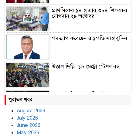
প্রাথমিকের ১৪ হাজার ৩৮৪ শিক্ষকের
যোগদান ২৯ অক্টোবর
পদত্যাগ করেছেন রাষ্ট্রপতি সাহাবুদ্দিন
উত্তাল দিল্লি, ১৬ মেট্রো স্টেশন বন্ধ
রাহুল ও প্রিয়াঙ্কা গান্ধী আটক
পুরাতন খবর
August 2026
July 2026
রাজধানীর উত্তরায় সড়ক দুর্ঘটনায় দুই
June 2026
সাংবাদিক নিহত
May 2026