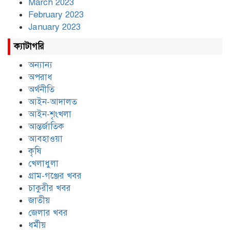
March 2023
February 2023
January 2023
ক্যাটাগরি
অন্যান্য
অপরাধ
অর্থনীতি
আইন-আদালত
আইন-শৃংখলা
আন্তর্জাতিক
আবহাওয়া
কৃষি
খেলাধুলা
গ্রাম-গঞ্জের খবর
চাকুরীর খবর
জাতীয়
জেলার খবর
ধর্মীয়