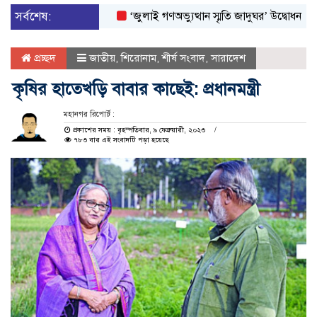
সর্বশেষ:
‘জুলাই গণঅভ্যুত্থান স্মৃতি জাদুঘর’ উদ্বোধন করলেন প্রধা
প্রচ্ছদ
জাতীয়
,
শিরোনাম
,
শীর্ষ সংবাদ
,
সারাদেশ
কৃষির হাতেখড়ি বাবার কাছেই: প্রধানমন্ত্রী
মহানগর রিপোর্ট :
প্রকাশের সময় : বৃহস্পতিবার, ৯ ফেব্রুয়ারী, ২০২৩
৭৮৩ বার এই সংবাদটি পড়া হয়েছে