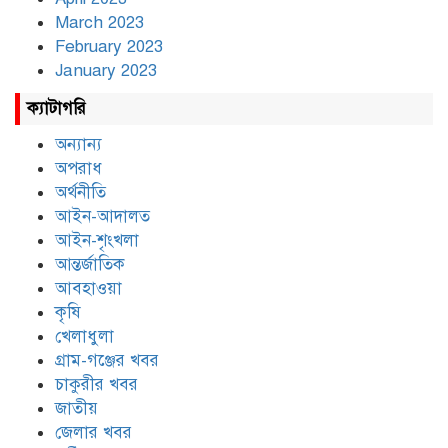
March 2023
February 2023
January 2023
ক্যাটাগরি
অন্যান্য
অপরাধ
অর্থনীতি
আইন-আদালত
আইন-শৃংখলা
আন্তর্জাতিক
আবহাওয়া
কৃষি
খেলাধুলা
গ্রাম-গঞ্জের খবর
চাকুরীর খবর
জাতীয়
জেলার খবর