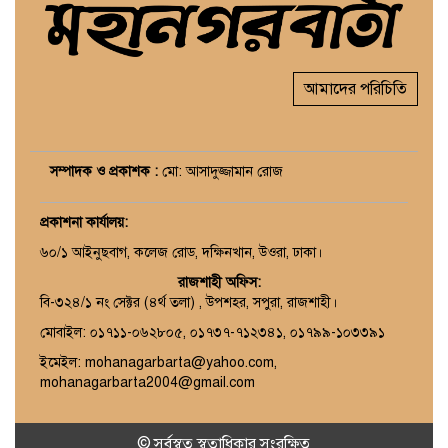
আমাদের পরিচিতি
সম্পাদক ও প্রকাশক :
মো: আসাদুজ্জামান রোজ
প্রকাশনা কার্যালয়
:
৬০/১ আইনুছবাগ, কলেজ রোড, দক্ষিনখান, উওরা, ঢাকা।
রাজশাহী অফিস:
বি-৩২৪/১ নং সেক্টর (৪র্থ তলা) , উপশহর, সপুরা, রাজশাহী।
মোবাইল: ০১৭১১-০৬২৮০৫, ০১৭৩৭-৭১২৩৪১, ০১৭৯৯-১০৩৩৯১
ইমেইল: mohanagarbarta@yahoo.com,
mohanagarbarta2004@gmail.com
© সর্বস্বত্ব স্বত্বাধিকার সংরক্ষিত