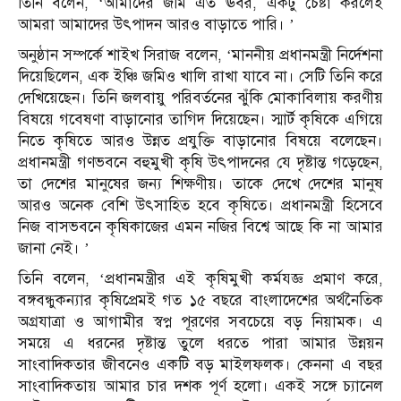
তিনি বলেন, ‘আমাদের জমি এত ঊর্বর, একটু চেষ্টা করলেই
আমরা আমাদের উৎপাদন আরও বাড়াতে পারি। ’
অনুষ্ঠান সম্পর্কে শাইখ সিরাজ বলেন, ‘মাননীয় প্রধানমন্ত্রী নির্দেশনা
দিয়েছিলেন, এক ইঞ্চি জমিও খালি রাখা যাবে না। সেটি তিনি করে
দেখিয়েছেন। তিনি জলবায়ু পরিবর্তনের ঝুঁকি মোকাবিলায় করণীয়
বিষয়ে গবেষণা বাড়ানোর তাগিদ দিয়েছেন। স্মার্ট কৃষিকে এগিয়ে
নিতে কৃষিতে আরও উন্নত প্রযুক্তি বাড়ানোর বিষয়ে বলেছেন।
প্রধানমন্ত্রী গণভবনে বহুমুখী কৃষি উৎপাদনের যে দৃষ্টান্ত গড়েছেন,
তা দেশের মানুষের জন্য শিক্ষণীয়। তাকে দেখে দেশের মানুষ
আরও অনেক বেশি উৎসাহিত হবে কৃষিতে। প্রধানমন্ত্রী হিসেবে
নিজ বাসভবনে কৃষিকাজের এমন নজির বিশ্বে আছে কি না আমার
জানা নেই। ’
তিনি বলেন, ‘প্রধানমন্ত্রীর এই কৃষিমুখী কর্মযজ্ঞ প্রমাণ করে,
বঙ্গবন্ধুকন্যার কৃষিপ্রেমই গত ১৫ বছরে বাংলাদেশের অর্থনৈতিক
অগ্রযাত্রা ও আগামীর স্বপ্ন পূরণের সবচেয়ে বড় নিয়ামক। এ
সময়ে এ ধরনের দৃষ্টান্ত তুলে ধরতে পারা আমার উন্নয়ন
সাংবাদিকতার জীবনেও একটি বড় মাইলফলক। কেননা এ বছর
সাংবাদিকতায় আমার চার দশক পূর্ণ হলো। একই সঙ্গে চ্যানেল