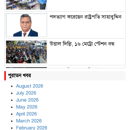
পদত্যাগ করেছেন রাষ্ট্রপতি সাহাবুদ্দিন
উত্তাল দিল্লি, ১৬ মেট্রো স্টেশন বন্ধ
রাহুল ও প্রিয়াঙ্কা গান্ধী আটক
পুরাতন খবর
August 2026
July 2026
রাজধানীর উত্তরায় সড়ক দুর্ঘটনায় দুই
June 2026
সাংবাদিক নিহত
May 2026
April 2026
March 2026
দিনভর পানির নিচে ঢাকা
February 2026