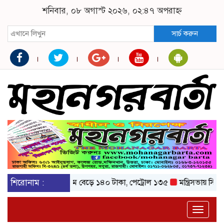
শনিবার, ০৮ অগাস্ট ২০২৬, ০২:৪৭ অপরাহ্ন
সার্চ করুন
শিরোনাম :
অকটেনের দাম বেড়ে ১৪০ টাকা, পেট্রোল ১৩৫
মন্ত্রিসভায় সিদ্ধান্ত : অ
Toggle
naviga