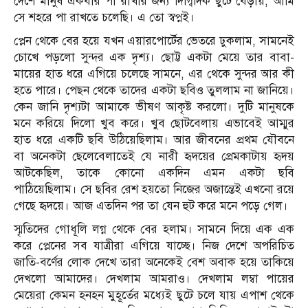
দেশে মানুষ একবার পা রাখার জন্য দিগ্বিদিক ছুটে বেড়ায়, আমি
সে শহরে পা রাখতে চলেছি। এ তো স্বপ্নই।
প্লেন থেকে বের হয়ে যখন এয়ারপোর্টের ভেতরে ঢুকলাম, সামনেই
চোখে পড়লো সুন্দর এক দৃশ্য। ছোট্ট একটা মেয়ে তার বাবা-
মায়ের হাত ধরে এগিয়ে চলেছে সামনে, এর থেকে সুন্দর আর কী
হতে পারে। পেছন থেকে তাদের একটা ছবিও তুললাম না জানিয়ে।
কেন জানি দৃশ্যটা আমাকে ভীষণ আকৃষ্ট করলো। দুটি মানুষকে
মনে করিয়ে দিলো খুব করে। খুব ছোটবেলায় এভাবেই আম্মুর
হাত ধরে একটি ছবি উঠিয়েছিলাম। আর জীবনের প্রথম যৌবনে
বা অনেকটা ছেলেবেলাতেই যে নারী হৃদয়ের প্রেমকাটায় হৃদয়
আটকেছিল, তাকে কোনো একদিন এমন একটা ছবি
পাঠিয়েছিলাম। সে ছবির রেশ হয়তো নিজের অজান্তেই এখনো রয়ে
গেছে হৃদয়ে। আজ এতদিন পর তা যেন হুট করে মনে পড়ে গেল।
স্মৃতিদের গোধূলি লগ্ন থেকে বের হলাম। সামনে দিয়ে এক এক
করে প্লেনের সব যাত্রীরা এগিয়ে যাচ্ছে। নিজ দেশে অপরিচিত
জাতি-বর্ণের লোক দেখে তারা অনেকেই বেশ অবাক হয়ে তাকিয়ে
দেখলো আমাদের। দেখলাম আমরাও। দেখলাম লম্বা পায়ের
মেয়েরা কেমন হনহন মুহূর্তের মধ্যেই ছুটে চলে যায় এপাশ থেকে