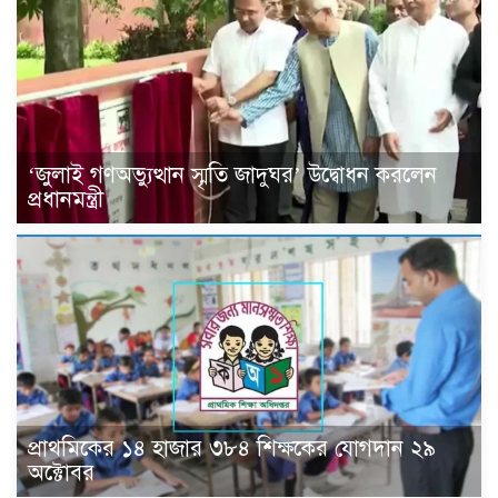
‘জুলাই গণঅভ্যুত্থান স্মৃতি জাদুঘর’ উদ্বোধন করলেন
প্রধানমন্ত্রী
প্রাথমিকের ১৪ হাজার ৩৮৪ শিক্ষকের যোগদান ২৯
অক্টোবর