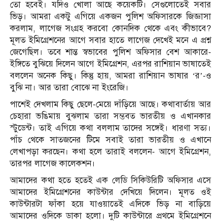
তো হবেই। যদিও খোলা আছে কয়েকটি। সেগুলোতেই সবার
ভিড়। আমরা একটু এগিয়ে একজন পুলিশ অফিসারকে জিজ্ঞাসা
করলাম, লাগেজ সংগ্রহ করবো কোনদিক থেকে এবং কীভাবে?
মূলত ইমিগ্রেশনের আগে সবার হাতে লাগেজ দেখেই মনে এ প্রশ্ন
জেগেছিল। তবে শান্ত স্বভাবের পুলিশ অফিসার বেশ আকারে-
ইঙ্গিতে বুঝিয়ে দিলেন আগে ইমিগ্রেশন, এরপর রাশিয়ান ভাষাতেই
বললেন অনেক কিছু। কিন্তু হায়, আমরা রাশিয়ান ভাষার ‘র’-ও
বুঝি না। আর তারা বোঝে না ইংরেজি।
পাশেই দেখলাম কিছু ছেলে-মেয়ে দাঁড়িয়ে আছে। কথাবার্তায় আর
চেহারা ভঙিমায় বুঝলাম তারা সম্ভবত ভারতীয় ও এখানকার
স্টুডেন্ট। তাই এগিয়ে কথা বললাম তাদের সঙ্গেই। ধারণা সত্য।
পাঁচ থেকে সাতজনের টিমে সবাই তারা ভারতীয় ও এখানে
লেখাপড়া করছেন। কথা হলে তারাই বললেন- আগে ইমিগ্রেশন,
তারপর লাগেজ কালেকশন।
আমাদের কথা হতে হতেই এক লেডি সিকিউরিটি অফিসার এসে
আমাদের ইমিগ্রেশনের কাউন্টার দেখিয়ে দিলেন। মূলত ওই
কাউন্টারটা ফাঁকা হয়ে যাওয়াতেই এদিকে ভিড় না বাড়িয়ে
আমাদের ওদিকে ডাকা হলো। দুটি কাউন্টারে প্রথমে ইমিগ্রেশনে