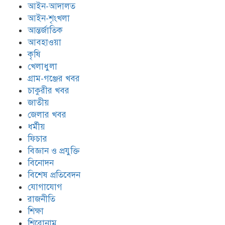
আইন-আদালত
আইন-শৃংখলা
আন্তর্জাতিক
আবহাওয়া
কৃষি
খেলাধুলা
গ্রাম-গঞ্জের খবর
চাকুরীর খবর
জাতীয়
জেলার খবর
ধর্মীয়
ফিচার
বিজ্ঞান ও প্রযুক্তি
বিনোদন
বিশেষ প্রতিবেদন
যোগাযোগ
রাজনীতি
শিক্ষা
শিরোনাম