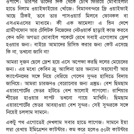
ওপাশে। তারপর তাদের দিক থেকে চোখ ফিরিয়ে মোবাইলটা
হাতে নিলাম ওয়াইফাইয়ের খোঁজে। বিমানবন্দরে ফ্রি ওয়াইফাই
আছে ঠিকই, তবে তার পাসওয়ার্ড মিলবে ফোনকল বা
এসএমএসের মাধ্যমে। কী এক ঝামেলা! এ ভিন দেশে
গ্রামীণফোন আর টেলিটক নিজেদের নেটওয়ার্ক ছাড়াই কাজ করবে
কেন শুনি! অগত্যা মোবাইল পকেটে রেখে সবাই এগোলাম ফ্রেশ
হওয়ার জন্য। বাইরে আমাদের রিসিভ করার জন্য কেউ এসেছে
কি না, তখনো জানি না!
আমরা দুজন ছেলে ফ্রেশ হয়ে এসে অপেক্ষা করছি দলের মেয়েদের
জন্য। এর মধ্যে কেবিন ক্রু অ্যালিনা তার অন্যান্য সহযোগী আর
ক্যাপ্টেনদের সঙ্গে নিয়ে বেরিয়ে গেলেন সুন্দর হাসিতে বিদায়
জানিয়ে। আমরা চারজনও বেরোনোর জন্য প্রস্তুত। বেশ ছিমছাম
এয়ারপোর্টের ভেতর হাঁটতে বেশ ভালোই লাগলো। রাশিয়ার
শীতের হাওয়ার দাপট তখনো গায়ে মাখিনি। ছিমছাম
এয়ারপোর্টের ভেতর আবহাওয়া বেশ সুন্দর। সেই সুন্দরকে সঙ্গে
নিয়েই চললাম সামনে।
একটু পথ এগোতেই দেখলাম সবার হাতে লাগেজ। সামনে ইয়া
লম্বা রেখায় ইমিগ্রেশন কাউন্টার। কম করে হলেও ৫০টা কাউন্টার