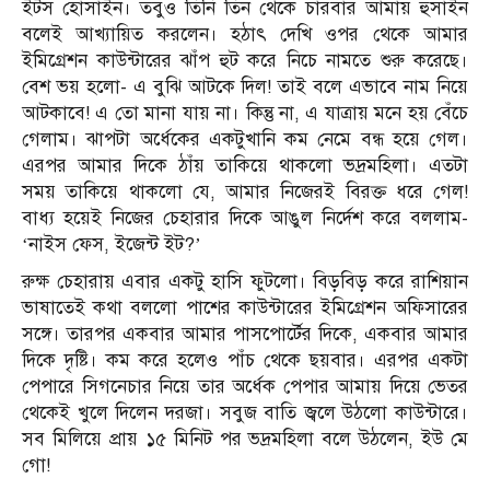
ইটস হোসাইন। তবুও তিনি তিন থেকে চারবার আমায় হুসাইন
বলেই আখ্যায়িত করলেন। হঠাৎ দেখি ওপর থেকে আমার
ইমিগ্রেশন কাউন্টারের ঝাঁপ হুট করে নিচে নামতে শুরু করেছে।
বেশ ভয় হলো- এ বুঝি আটকে দিল! তাই বলে এভাবে নাম নিয়ে
আটকাবে! এ তো মানা যায় না। কিন্তু না, এ যাত্রায় মনে হয় বেঁচে
গেলাম। ঝাপটা অর্ধেকের একটুখানি কম নেমে বন্ধ হয়ে গেল।
এরপর আমার দিকে ঠাঁয় তাকিয়ে থাকলো ভদ্রমহিলা। এতটা
সময় তাকিয়ে থাকলো যে, আমার নিজেরই বিরক্ত ধরে গেল!
বাধ্য হয়েই নিজের চেহারার দিকে আঙুল নির্দেশ করে বললাম-
‘নাইস ফেস, ইজেন্ট ইট?’
রুক্ষ চেহারায় এবার একটু হাসি ফুটলো। বিড়বিড় করে রাশিয়ান
ভাষাতেই কথা বললো পাশের কাউন্টারের ইমিগ্রেশন অফিসারের
সঙ্গে। তারপর একবার আমার পাসপোর্টের দিকে, একবার আমার
দিকে দৃষ্টি। কম করে হলেও পাঁচ থেকে ছয়বার। এরপর একটা
পেপারে সিগনেচার নিয়ে তার অর্ধেক পেপার আমায় দিয়ে ভেতর
থেকেই খুলে দিলেন দরজা। সবুজ বাতি জ্বলে উঠলো কাউন্টারে।
সব মিলিয়ে প্রায় ১৫ মিনিট পর ভদ্রমহিলা বলে উঠলেন, ইউ মে
গো!