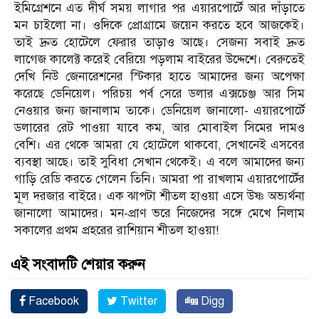
ইমিগ্রেশনে এত দীর্ঘ সময় লাগার পর এয়ারপোর্টে আর দাঁড়াতে
মন চাইলো না। ওদিকে প্রোগ্রামে জয়েন করতে হবে আজকেই।
তাই দ্রুত হোটেলে ফেরার তাড়াও আছে। সেজন্য সবাই দ্রুত
লাগেজ কালেক্ট করেই বেরিয়ে পড়লাম বাইরের উদ্দেশে। বেরুতেই
দেখি নিউ জেনারেশনের স্টিকার হাতে আমাদের জন্য অপেক্ষা
করেছে ডেনিয়েল। পরিচয় পর্ব সেরে ডলার এক্সচেঞ্জ আর সিম
নেওয়ার জন্য জানালাম তাকে। ডেনিয়েল জানালো- এয়ারপোর্টে
ডলারের রেট পাওয়া যাবে কম, আর মোবাইল সিমের দামও
বেশি। এর থেকে আমরা যে হোটেলে থাকবো, সেখানেই এসবের
ব্যবস্থা আছে। তাই সুবিধা সেখান থেকেই। এ বলে আমাদের জন্য
গাড়ি রেডি করতে গেলেন তিনি। আমরা পা রাখলাম এয়ারপোর্টের
মূল দরজার বাইরে। এক ঝাপটা শীতল হাওয়া এসে উষ্ণ অভ্যর্থনা
জানালো আমাদের। মন-প্রাণ ভরে নিজেদের সঙ্গে মেখে নিলাম
সকালের প্রথম প্রহরের রাশিয়ান শীতল হাওয়া!
এই সংবাদটি শেয়ার করুন
Facebook
Twitter
Digg