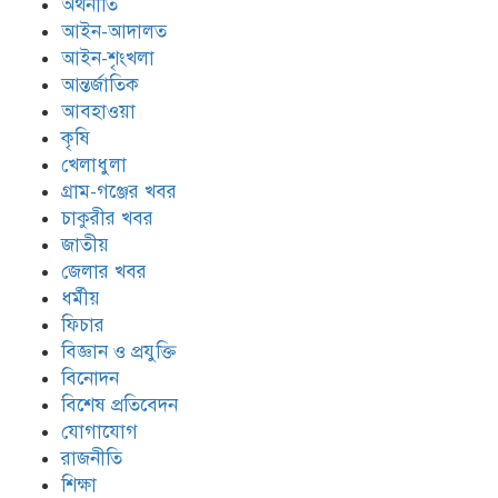
অর্থনীতি
আইন-আদালত
আইন-শৃংখলা
আন্তর্জাতিক
আবহাওয়া
কৃষি
খেলাধুলা
গ্রাম-গঞ্জের খবর
চাকুরীর খবর
জাতীয়
জেলার খবর
ধর্মীয়
ফিচার
বিজ্ঞান ও প্রযুক্তি
বিনোদন
বিশেষ প্রতিবেদন
যোগাযোগ
রাজনীতি
শিক্ষা