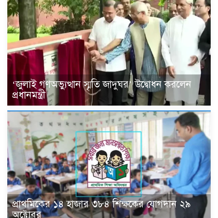
‘জুলাই গণঅভ্যুত্থান স্মৃতি জাদুঘর’ উদ্বোধন করলেন
প্রধানমন্ত্রী
প্রাথমিকের ১৪ হাজার ৩৮৪ শিক্ষকের যোগদান ২৯
অক্টোবর