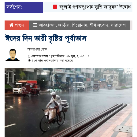
সর্বশেষ:
‘জুলাই গণঅভ্যুত্থান স্মৃতি জাদুঘর’ উদ্বোধন করলেন প্র
প্রচ্ছদ
আবহাওয়া
,
জাতীয়
,
শিরোনাম
,
শীর্ষ সংবাদ
,
সারাদেশ
ঈদের দিন ভারী বৃষ্টির পূর্বাভাস
আবহাওয়া ডেস্ক :
প্রকাশের সময় : বৃহস্পতিবার, ২৯ জুন, ২০২৩
৫০৫ বার এই সংবাদটি পড়া হয়েছে