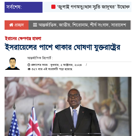
সর্বশেষ:
‘জুলাই গণঅভ্যুত্থান স্মৃতি জাদুঘর’ উদ্বোধন করলেন প্রধ
প্রচ্ছদ
আন্তর্জাতিক
,
জাতীয়
,
শিরোনাম
,
শীর্ষ সংবাদ
,
সারাদেশ
ইরানের ক্ষেপণাস্ত্র হামলা
ইসরায়েলের পাশে থাকার ঘোষণা যুক্তরাষ্ট্রের
আন্তর্জাতিক রিপোর্ট :
প্রকাশের সময় : বুধবার, ২ অক্টোবর, ২০২৪
৩২৭ বার এই সংবাদটি পড়া হয়েছে