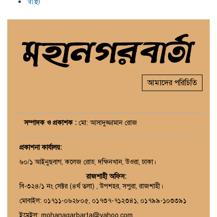
স্বাস্থ্য
আমাদের পরিচিতি
সম্পাদক ও প্রকাশক :
মো: আসাদুজ্জামান রোজ
প্রকাশনা কার্যালয়
:
৬০/১ আইনুছবাগ, কলেজ রোড, দক্ষিনখান, উওরা, ঢাকা।
রাজশাহী অফিস:
বি-৩২৪/১ নং সেক্টর (৪র্থ তলা) , উপশহর, সপুরা, রাজশাহী।
মোবাইল: ০১৭১১-০৬২৮০৫, ০১৭৩৭-৭১২৩৪১, ০১৭৯৯-১০৩৩৯১
ইমেইল: mohanagarbarta@yahoo.com,