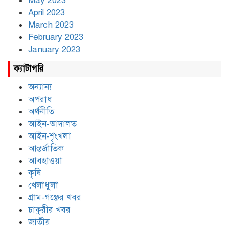
May 2023
April 2023
March 2023
February 2023
January 2023
ক্যাটাগরি
অন্যান্য
অপরাধ
অর্থনীতি
আইন-আদালত
আইন-শৃংখলা
আন্তর্জাতিক
আবহাওয়া
কৃষি
খেলাধুলা
গ্রাম-গঞ্জের খবর
চাকুরীর খবর
জাতীয়