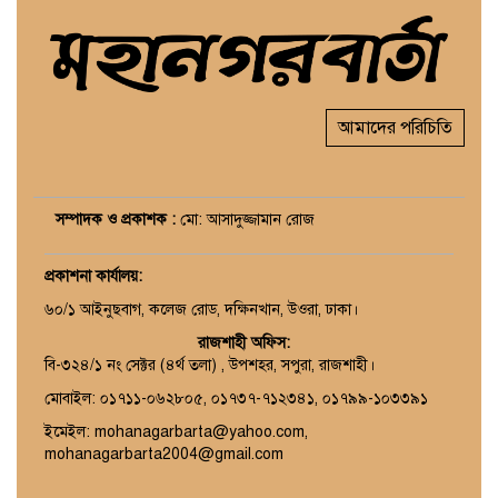
আমাদের পরিচিতি
সম্পাদক ও প্রকাশক :
মো: আসাদুজ্জামান রোজ
প্রকাশনা কার্যালয়
:
৬০/১ আইনুছবাগ, কলেজ রোড, দক্ষিনখান, উওরা, ঢাকা।
রাজশাহী অফিস:
বি-৩২৪/১ নং সেক্টর (৪র্থ তলা) , উপশহর, সপুরা, রাজশাহী।
মোবাইল: ০১৭১১-০৬২৮০৫, ০১৭৩৭-৭১২৩৪১, ০১৭৯৯-১০৩৩৯১
ইমেইল: mohanagarbarta@yahoo.com,
mohanagarbarta2004@gmail.com