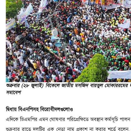
শুক্রবার (২৮ জুলাই) বিকেলে জাতীয় মসজিদ বায়তুল মোকাররমের 
সমাবেশ
দ্বিধায় বিএনপিসহ বিরোধীদলগুলোও
এদিকে ডিএমপির এমন ঘোষণার পরিপ্রেক্ষিতে অবস্থান কর্মসূচি পাল
শুক্রবার রাতে দলটির এক নেতা নাম প্রকাশ না করার শর্তে বলে