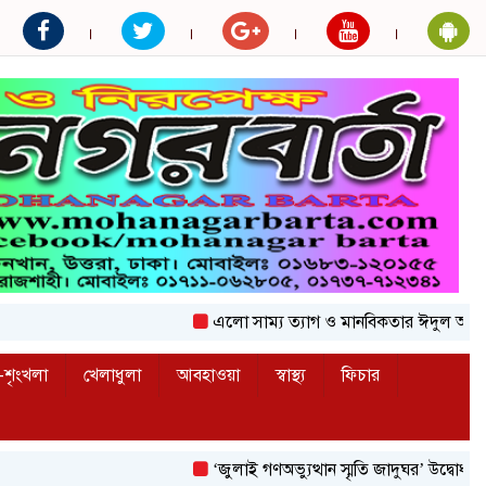
এলো সাম্য ত্যাগ ও মানবিকতার ঈদুল আজহা
অক
শৃংখলা
খেলাধুলা
আবহাওয়া
স্বাস্থ্য
ফিচার
‘জুলাই গণঅভ্যুত্থান স্মৃতি জাদুঘর’ উদ্বোধন করলেন প্রধা