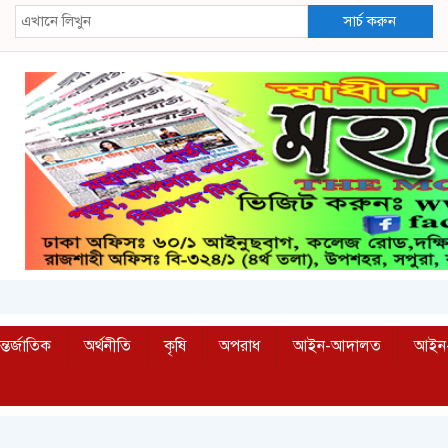
সার্চ করুন
্তর্জাতিক
অর্থনীতি
কৃষি
অপরাধ
আইন-আদালত
আইন-