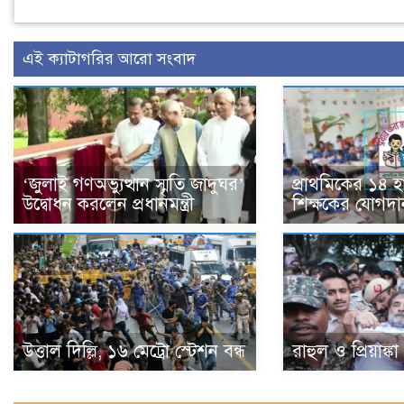
এই ক্যাটাগরির আরো সংবাদ
‘জুলাই গণঅভ্যুত্থান স্মৃতি জাদুঘর’
প্রাথমিকের ১৪ 
উদ্বোধন করলেন প্রধানমন্ত্রী
শিক্ষকের যোগদা
উত্তাল দিল্লি, ১৬ মেট্রো স্টেশন বন্ধ
রাহুল ও প্রিয়াঙ্ক