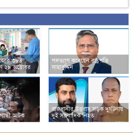
হাজার ৩৮৪
পদত্যাগ করেছেন রাষ্ট্রপতি
ন ২৯ অক্টোবর
সাহাবুদ্দিন
রাজধানীর উত্তরায় সড়ক দুর্ঘটনায়
া গান্ধী আটক
দুই সাংবাদিক নিহত