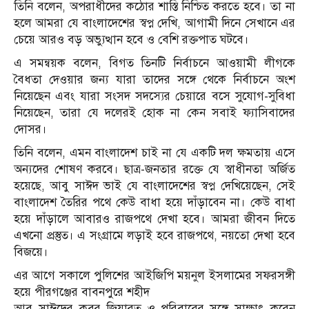
তিনি বলেন, অপরাধীদের কঠোর শাস্তি নিশ্চিত করতে হবে। তা না
হলে আমরা যে বাংলাদেশের স্বপ্ন দেখি, আগামী দিনে সেখানে এর
চেয়ে আরও বড় অভ্যুত্থান হবে ও বেশি রক্তপাত ঘটবে।
এ সমন্বয়ক বলেন, বিগত তিনটি নির্বাচনে আওয়ামী লীগকে
বৈধতা দেওয়ার জন্য যারা তাদের সঙ্গে থেকে নির্বাচনে অংশ
নিয়েছেন এবং যারা সংসদ সদস্যের চেয়ারে বসে সুযোগ-সুবিধা
নিয়েছেন, তারা যে দলেরই হোক না কেন সবাই ফ্যাসিবাদের
দোসর।
তিনি বলেন, এমন বাংলাদেশ চাই না যে একটি দল ক্ষমতায় এসে
অন্যদের শোষণ করবে। ছাত্র-জনতার রক্তে যে স্বাধীনতা অর্জিত
হয়েছে, আবু সাঈদ ভাই যে বাংলাদেশের স্বপ্ন দেখিয়েছেন, সেই
বাংলাদেশ তৈরির পথে কেউ বাধা হয়ে দাঁড়াবেন না। কেউ বাধা
হয়ে দাঁড়ালে আবারও রাজপথে দেখা হবে। আমরা জীবন দিতে
এখনো প্রস্তুত। এ সংগ্রামে লড়াই হবে রাজপথে, নয়তো দেখা হবে
বিজয়ে।
এর আগে সকালে পুলিশের আইজিপি ময়নুল ইসলামের সফরসঙ্গী
হয়ে পীরগঞ্জের বাবনপুরে শহীদ
আবু সাঈদের কবর জিয়ারত ও পরিবারের সঙ্গে সাক্ষাৎ করেন