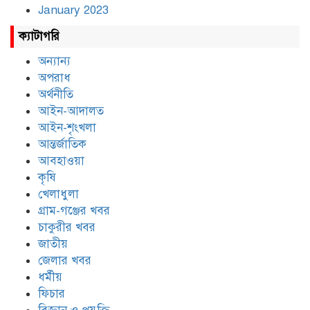
January 2023
ক্যাটাগরি
অন্যান্য
অপরাধ
অর্থনীতি
আইন-আদালত
আইন-শৃংখলা
আন্তর্জাতিক
আবহাওয়া
কৃষি
খেলাধুলা
গ্রাম-গঞ্জের খবর
চাকুরীর খবর
জাতীয়
জেলার খবর
ধর্মীয়
ফিচার