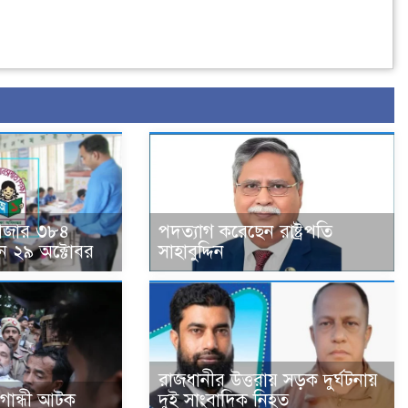
হাজার ৩৮৪
পদত্যাগ করেছেন রাষ্ট্রপতি
ন ২৯ অক্টোবর
সাহাবুদ্দিন
রাজধানীর উত্তরায় সড়ক দুর্ঘটনায়
া গান্ধী আটক
দুই সাংবাদিক নিহত