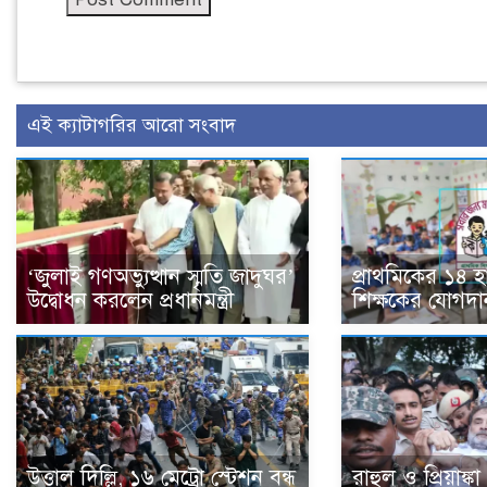
এই ক্যাটাগরির আরো সংবাদ
‘জুলাই গণঅভ্যুত্থান স্মৃতি জাদুঘর’
প্রাথমিকের ১৪ 
উদ্বোধন করলেন প্রধানমন্ত্রী
শিক্ষকের যোগদা
উত্তাল দিল্লি, ১৬ মেট্রো স্টেশন বন্ধ
রাহুল ও প্রিয়াঙ্ক