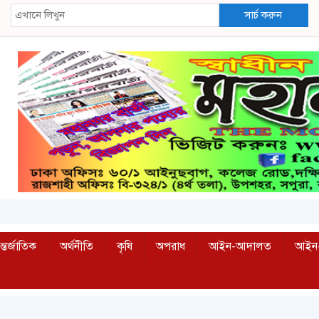
সার্চ করুন
্তর্জাতিক
অর্থনীতি
কৃষি
অপরাধ
আইন-আদালত
আইন-