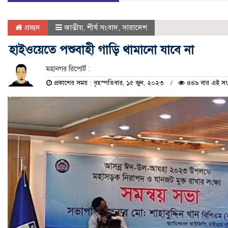
প্রচ্ছদ
জাতীয়
,
শীর্ষ সংবাদ
,
সারাদেশ
হাইওয়েতে পশুবাহী গাড়ি থামানো যাবে না
মহানগর রিপোর্ট :
প্রকাশের সময় : বৃহস্পতিবার, ১৫ জুন, ২০২৩
৪৪৯ বার এই সংব