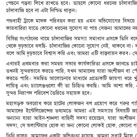
পেছনে গন্তব্য লিখে রাখতে হবে। তাহলে কোনো ধরনের চাঁদাবাজির
চাঁদাবাজি হবে না এটা নিশ্চিত থাকুন।
পশুবাহী ট্রাকে মাদক পরিবহন করা হয় এমন অভিযোগের বিষয়ে তি
কারবারিরা যাতে কোনো ধরনের সুযোগ না পায় সেজন্য আমাদের ন
বিভিন্ন সংগঠনের নামে চাঁদাবাজির সমস্যা সমাধান প্রসঙ্গে তিনি 
থেকে দৃঢ়ভাবে বলছি- চাঁদাবাজির কোনো সুযোগ নেই, থাকবে না। 
বলে আমি দৃঢ়ভাবে বিশ্বাস করি এবং আমরা এটি বাস্তবায়ন করব। 
এবারই প্রথমবার করা সমন্বয় সভার কার্যকারিতা প্রসঙ্গে জানতে
তখনই সুন্দরভাবে করতে পারি, যখন আমাদের যারা অংশীজন বা স্টেক
করতে পারি। সমন্বিত আলোচনার মাধ্যমে প্রত্যেকটি জায়গা ধরে খ
দায়িত্ব এবং চ্যালেঞ্জগুলো কী তা চিহ্নিত করছি। আমি আশা করি
সুন্দর নিরাপদ পরিবেশ তৈরিতে সহায়ক হবে।
মহাসড়ক অবরোধ করে হাটের লোকজন বল প্রয়োগ করে গরুর গাড়ি 
আমাদের ইন্টেলিজেন্সের তথ্যমতে আমরা এই সমস্যার বিষয়টি জ
অন্যান্য যারা আইন-শৃঙ্খলা বাহিনী সদস্য রয়েছেন, যারা অংশ
সদস্য, সে ভলান্টিয়ার হোক বা অন্য কোনো লোকই হোক, কোনো গরু
তিনি বলেন, আমাদের একটা অভিজ্ঞতা হয়েছে, আমরা সবাই মিলে (জনগণ, 