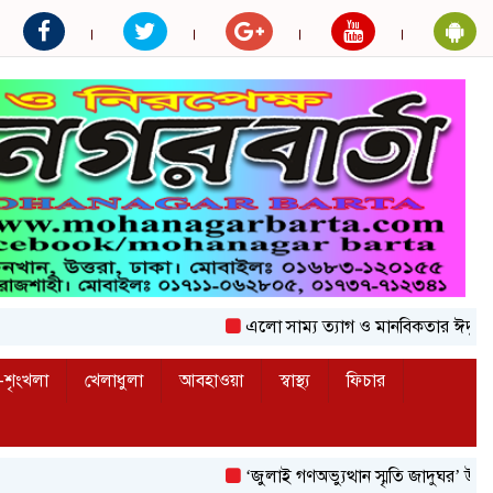
এলো সাম্য ত্যাগ ও মানবিকতার ঈদুল আজহা
শৃংখলা
খেলাধুলা
আবহাওয়া
স্বাস্থ্য
ফিচার
‘জুলাই গণঅভ্যুত্থান স্মৃতি জাদুঘর’ উদ্বোধন করলেন 