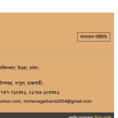
আমাদের পরিচিতি
্ষিনখান, উওরা, ঢাকা।
, উপশহর, সপুরা, রাজশাহী।
১৭৩৭-৭১২৩৪১, ০১৭৯৯-১০৩৩৯১
yahoo.com, mohanagarbarta2004@gmail.com
প্রযুক্তি সহায়তায়:
সিসা হোস্ট