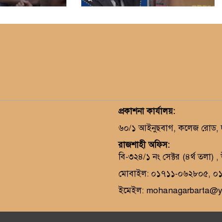
প্রকাশনা কার্যালয়
:
৬০/১ আইনুছবাগ, কলেজ রোড, দক
রাজশাহী অফিস:
বি-৩২৪/১ নং সেক্টর (৪র্থ তলা) 
মোবাইল: ০১৭১১-০৬২৮০৫, ০
ইমেইল: mohanagarbarta@