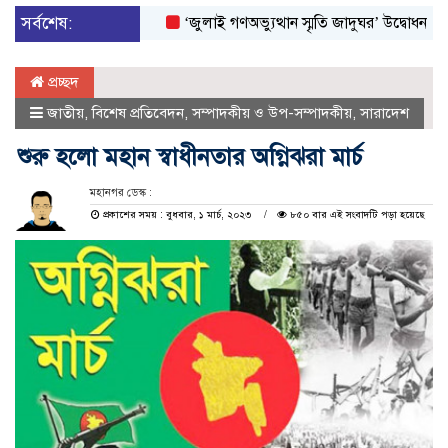
সর্বশেষ:
‘জুলাই গণঅভ্যুত্থান স্মৃতি জাদুঘর’ উদ্বোধন করলেন প্রধা
প্রচ্ছদ
জাতীয়
,
বিশেষ প্রতিবেদন
,
সম্পাদকীয় ও উপ-সম্পাদকীয়
,
সারাদেশ
শুরু হলো মহান স্বাধীনতার অগ্নিঝরা মার্চ
মহানগর ডেস্ক :
প্রকাশের সময় : বুধবার, ১ মার্চ, ২০২৩
৮৫০ বার এই সংবাদটি পড়া হয়েছে