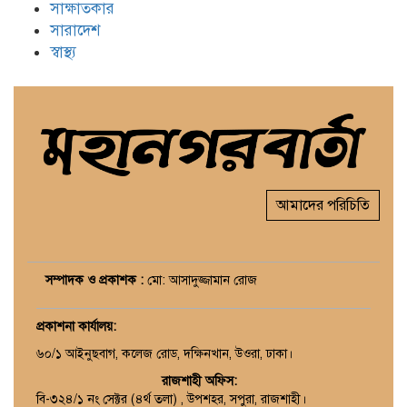
সাক্ষাতকার
সারাদেশ
স্বাস্থ্য
আমাদের পরিচিতি
সম্পাদক ও প্রকাশক :
মো: আসাদুজ্জামান রোজ
প্রকাশনা কার্যালয়
:
৬০/১ আইনুছবাগ, কলেজ রোড, দক্ষিনখান, উওরা, ঢাকা।
রাজশাহী অফিস:
বি-৩২৪/১ নং সেক্টর (৪র্থ তলা) , উপশহর, সপুরা, রাজশাহী।