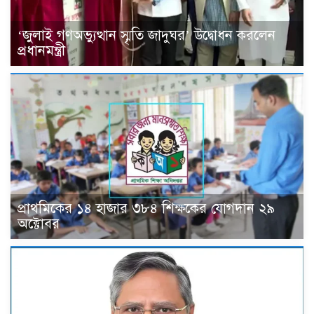
‘জুলাই গণঅভ্যুত্থান স্মৃতি জাদুঘর’ উদ্বোধন করলেন
প্রধানমন্ত্রী
প্রাথমিকের ১৪ হাজার ৩৮৪ শিক্ষকের যোগদান ২৯
অক্টোবর